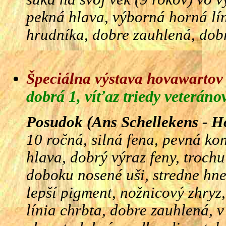
pekná hlava, výborná horná lí
hrudníka, dobre zauhlená, dob
Špeciálna výstava hovawartov 
dobrá 1, víťaz triedy veteráno
Posudok (Ans Schellekens - H
10 ročná, silná fena, pevná ko
hlava, dobrý výraz feny, troch
doboku nosené uši, stredne hn
lepší pigment, nožnicový zhryz,
línia chrbta, dobre zauhlená, 