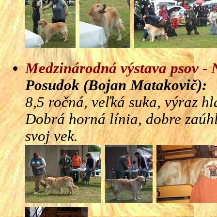
Medzinárodná výstava psov - 
Posudok (Bojan Matakovič):
8,5 ročná, veľká suka, výraz hl
Dobrá horná línia, dobre zaúh
svoj vek.