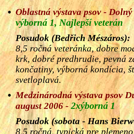
Oblastná výstava psov - Dolný
výborná 1, Najlepší veterán
Posudok (Bedřich Mészáros):
8,5 ročná veteránka, dobre mo
krk, dobré predhrudie, pevná z
končatiny, výborná kondícia, š
svetloplavá.
Medzinárodná výstava psov Du
2xýborná 1
august 2006 -
Posudok (sobota - Hans Bierwo
8,5 ročná, typická pre plemeno