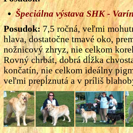
Špeciálna výstava SHK - Varín
Posudok:
7,5 ročná, veľmi mohut
hlava, dostatočne tmavé oko, pre
nožnicový zhryz, nie celkom kore
Rovný chrbát, dobrá dĺžka chvosta
končatín, nie celkom ideálny pigm
veľmi prepĺznutá a v príliš blahob