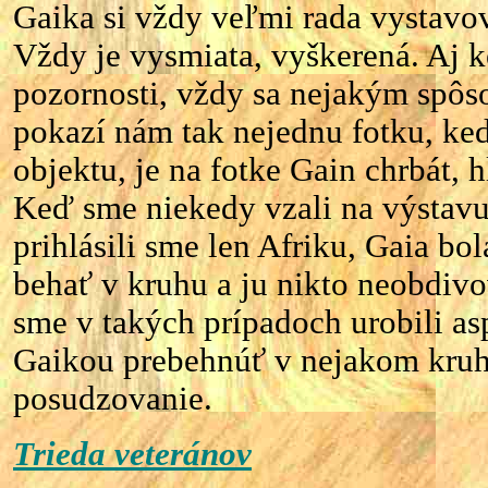
Gaika si vždy veľmi rada vystavov
Vždy je vysmiata, vyškerená. Aj 
pozornosti, vždy sa nejakým spô
pokazí nám tak nejednu fotku, k
objektu, je na fotke Gain chrbát, 
Keď sme niekedy vzali na výstavu 
prihlásili sme len Afriku, Gaia bo
behať v kruhu a ju nikto neobdivo
sme v takých prípadoch urobili asp
Gaikou prebehnúť v nejakom kruh
posudzovanie.
Trieda veteránov