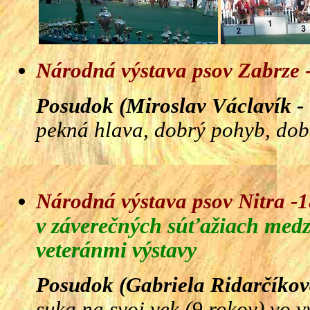
Národná výstava psov Zabrze -
Posudok (Miroslav Václavík -
pekná hlava, dobrý pohyb, dob
Národná výstava psov Nitra -1
v záverečných súťažiach medz
veteránmi výstavy
Posudok (Gabriela Ridarčíkov
suka na svoj vek (9 rokov) vo v