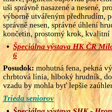
uši správně nasazené a nesené, pr
výborně utvářeným předhrudím, pe
správně nesen, správné úhlení hru
končetin, prostorný krok, kvalitní 
Špeciálna výstava HK ČR Milo
6
Posudok:
mohutná fena, pekná vý
chrbtová línia, hlboký hrudník, do
vzadu by mohla byť lepšie zaúhle
Trieda seniorov
Špeciálna výstava SHK - Hron