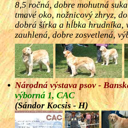
8,5 ročná, dobre mohutná suka
tmavé oko, nožnicový zhryz, do
dobrá šírka a hĺbka hrudníka,
zauhlená, dobre zosvetlená, v
Národná výstava psov - Bansk
výborná 1, CAC
(Sándor Kocsis - H)