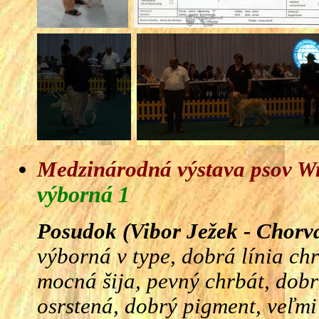
Medzinárodná výstava psov Wr
výborná 1
Posudok (Vibor Ježek - Chorvá
výborná v type, dobrá línia ch
mocná šija, pevný chrbát, dobr
osrstená, dobrý pigment, veľmi