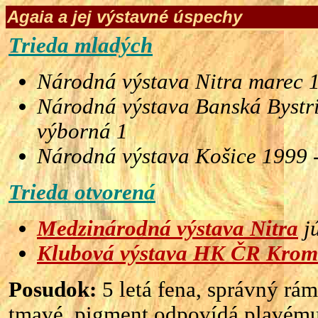
Agaia a jej výstavné úspechy
Trieda mladých
Národná výstava Nitra marec 
Národná výstava Banská Bystr
výborná 1
Národná výstava Košice 1999 
Trieda otvorená
Medzinárodná výstava Nitra
jú
Klubová výstava HK ČR Krom
Posudok:
5 letá fena, správný rám
tmavé, pigment odpovídá plavému