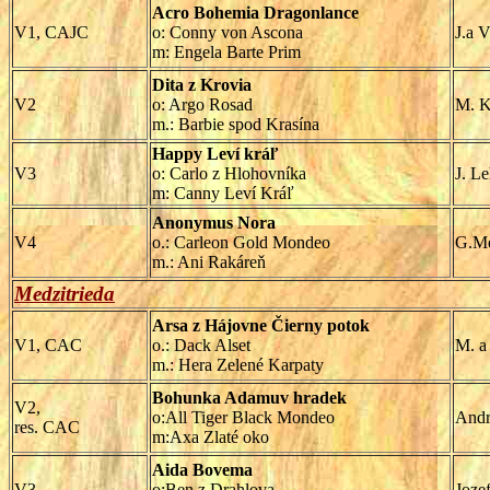
Acro Bohemia Dragonlance
V1, CAJC
o: Conny von Ascona
J.a 
m: Engela Barte Prim
Dita z Krovia
V2
o: Argo Rosad
M. K
m.: Barbie spod Krasína
Happy Leví kráľ
V3
o: Carlo z Hlohovníka
J. L
m: Canny Leví Kráľ
Anonymus Nora
V4
o.: Carleon Gold Mondeo
G.Me
m.: Ani Rakáreň
Medzitrieda
Arsa z Hájovne Čierny potok
V1, CAC
o.: Dack Alset
M. a
m.: Hera Zelené Karpaty
Bohunka Adamuv hradek
V2,
o:All Tiger Black Mondeo
Andr
res. CAC
m:Axa Zlaté oko
Aida Bovema
V3
o:Ben z Drahlova
Joze