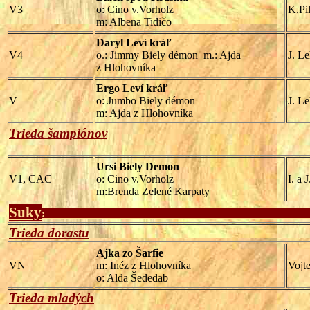
V3
o: Cino v.Vorholz
K.Pi
m: Albena Tidičo
Daryl Leví kráľ
V4
o.: Jimmy Biely démon
m.: Ajda
J. L
z Hlohovníka
Ergo Leví kráľ
V
o: Jumbo Biely démon
J. L
m: Ajda z Hlohovníka
Trieda šampiónov
Ursi Biely Demon
V1, CAC
o: Cino v.Vorholz
I. a 
m:Brenda Zelené Karpaty
Suky
:
Trieda dorastu
Ajka zo Šarfie
VN
m: Inéz z Hlohovníka
Vojt
o: Alda Šededab
Trieda mladých