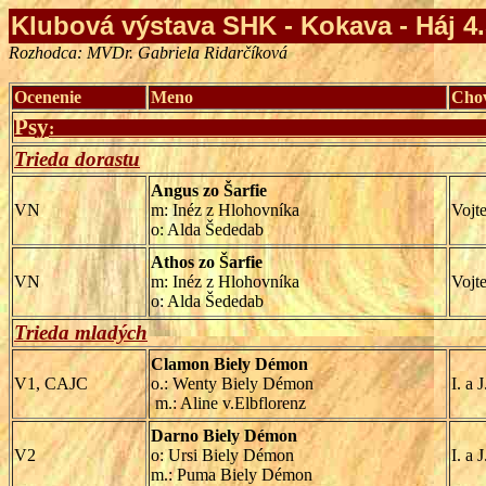
Klubová výstava SHK - Kokava - Háj 4.
Rozhodca: MVDr. Gabriela Ridarčíková
Ocenenie
Meno
Cho
Psy
:
Trieda dorastu
Angus zo Šarfie
VN
m: Inéz z Hlohovníka
Vojt
o: Alda Šededab
Athos zo Šarfie
VN
m: Inéz z Hlohovníka
Vojt
o: Alda Šededab
Trieda mladých
Clamon Biely Démon
V1, CAJC
o.: Wenty Biely Démon
I. a 
m.: Aline v.Elbflorenz
Darno Biely Démon
V2
o: Ursi Biely Démon
I. a 
m.: Puma Biely Démon