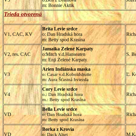
m: Bonnie Aktik
Trieda otvorená
Brita Levie srdce
V1, CAC, KV
o: Dan Hradská hora
Rich
m: Betty spod Krasína
Jamaika Zelené Karpaty
V2, res. CAC
o:Mitch v.d.Hanseaten
S. B
m: Enji Zelené Karpaty
Arien Indiánska maska
V3
Ľ. K
o: Casar v.d.Koboldshutte
m: Aura Šťastná hviezda
Cory Levie srdce
V4
Rich
o.: Dan Hradská hora
m.: Betty spod Krasína
Bella Levie srdce
VD
Rich
o: Dan Hradská hora
m: Betty spod Krasína
Borka z Krovia
VD
M.Ka
o: Dack Alset