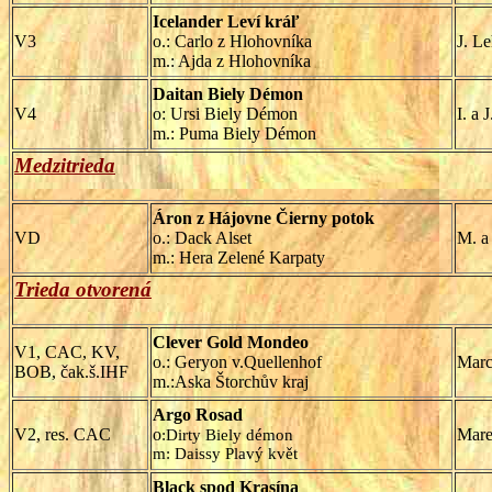
Icelander Leví kráľ
V3
o.: Carlo z Hlohovníka
J. L
m.: Ajda z Hlohovníka
Daitan Biely Démon
V4
o: Ursi Biely Démon
I. a 
m.: Puma Biely Démon
Medzitrieda
Áron z Hájovne Čierny potok
VD
o.: Dack Alset
M. a
m.: Hera Zelené Karpaty
Trieda otvorená
Clever Gold Mondeo
V1, CAC, KV,
o.: Geryon v.Quellenhof
Marc
BOB, čak.š.IHF
m.:Aska Štorchův kraj
Argo Rosad
V2, res. CAC
o
Mare
:Dirty Biely démon
m: Daissy Plavý květ
Black spod Krasína