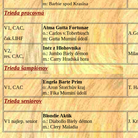
m: Barbie spod Krasína
Trieda pracovná
Atma Gutta Fortunae
V1, CAC,
o.: Carlos v.Toberbusch
A.G
čak.š.IHF
m: Gutta Muminí údolí
Inéz z Hlohovníka
V2,
o.: Jumbo Biely démon
Mila
res. CAC,
m.: Carry Hradská hora
Trieda šampiónov
Engela Barte Prim
V1, CAC
o: Aron Štorchův kraj
T. H
m.: Fika Muminí ůdolí
Trieda seniorov
Blondie Aktik
V1 najlep. senior
o.: Diabollo Biely démon
J. K
m.: Clery Maladia