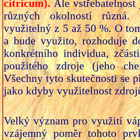
citricum).
Ale vstřebatelnost
různých okolností různá. 
využitelný z 5 až 50 %. O tom
a bude využito, rozhoduje 
konkrétního individua, zčásti
použitého zdroje (jeho che
Všechny tyto skutečnosti se p
jako kdyby využitelnost zdro
Velký význam pro využití vá
vzájemný poměr tohoto prvk