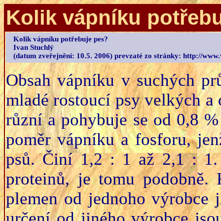
Kolik vápníku potřeb
Kolik vápníku potřebuje pes?
Ivan Stuchlý
(datum zveřejnění: 10.5. 2006)
prevzaté zo stránky: http://www.v
Obsah vápníku v suchých pr
mladé rostoucí psy velkých a
různí a pohybuje se od 0,8 %
poměr vápníku a fosforu, jenž
psů. Činí 1,2 : 1 až 2,1 : 1.
proteinů, je tomu podobně.
plemen od jednoho výrobce j
určení od jiného výrobce jso