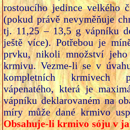
rostoucího jedince velkého 
(pokud právě nevyměňuje chr
tj. 11,25 – 13,5 g vápníku 
ještě více). Potřebou je mí
prvku, nikoli množství jeh
krmivu. Vezme-li se v úvahu
kompletních krmivech po
vápenatého, která je maxim
vápníku deklarovaném na oba
míry může dané krmivo usp
Obsahuje-li krmivo sóju v j