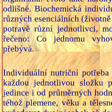
odlišné. Biochemická individu
různých esenciálních (životně 
potravě různí jednotlivci, 
řečeno: Co jednomu vyhov
přebývá.
Individuální nutriční potřeba
každou jednotlivou složku p
jedince i od průměrných hodn
téhož plemene, věku a tělesn