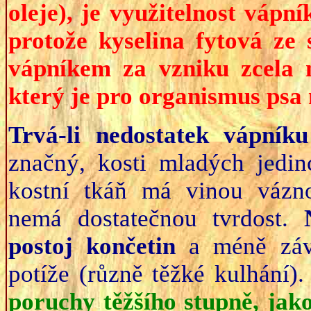
oleje), je využitelnost vápn
protože kyselina fytová ze 
vápníkem za vzniku zcela 
který je pro organismus psa 
Trvá-li nedostatek vápníku
značný, kosti mladých jedin
kostní tkáň má vinou váznou
nemá dostatečnou tvrdost.
postoj končetin
a méně záva
potíže (různě těžké kulhání)
poruchy těžšího stupně, jak