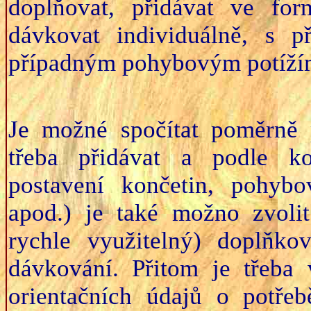
doplňovat, přidávat ve fo
dávkovat individuálně, s p
případným pohybovým potížím
Je možné spočítat poměrně 
třeba přidávat a podle ko
postavení končetin, pohybo
apod.) je také možno zvolit
rychle využitelný) doplňko
dávkování. Přitom je třeba 
orientačních údajů o potř