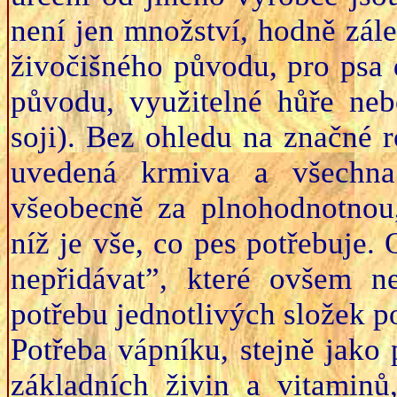
není jen množství, hodně zále
živočišného původu, pro psa 
původu, využitelné hůře neb
soji). Bez ohledu na značné r
uvedená krmiva a všechna
všeobecně za plnohodnotnou
níž je vše, co pes potřebuje.
nepřidávat”, které ovšem 
potřebu jednotlivých složek p
Potřeba vápníku, stejně jako p
základních živin a vitaminů,