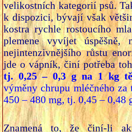
velikostních kategorií psů. Ta
k dispozici, bývají však větš
kostra rychle rostoucího ml
plemene vyvíjet úspěšně, 
nejintenzivnějšího růstu en
jde o vápník, činí potřeba t
tj. 0,25 – 0,3 g na 1 kg t
výměny chrupu mléčného za trv
450 – 480 mg, tj. 0,45 – 0,48 
Znamená to, že činí-li ak