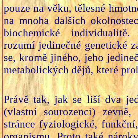
pouze na věku, tělesné hmotno
na mnoha dalších okolnostec
biochemické individualitě
rozumí jedinečné genetické za
se, kromě jiného, jeho jedine
metabolických dějů, které pro
Právě tak, jak se liší dva j
(vlastní sourozenci) zevně, 
stránce fyziologické, funkčn
organismu. Proto také nárok