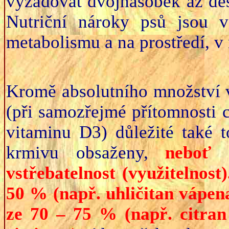
vyžadovat dvojnásobek až dese
Nutriční nároky psů jsou v
metabolismu a na prostředí, v 
Kromě absolutního množství v
(při samozřejmé přítomnosti ch
vitaminu D3) důležité také t
krmivu obsaženy,
neboť 
vstřebatelnost (využitelnost
50 % (např. uhličitan vápen
ze 70 – 75 % (např. citran