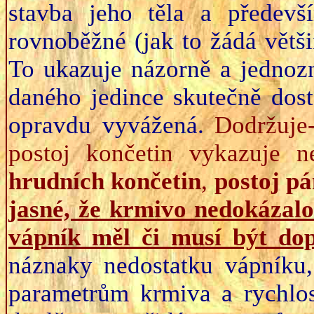
stavba jeho těla a předevš
rovnoběžné (jak to žádá větš
To ukazuje názorně a jednoz
daného jedince skutečně dost
opravdu vyvážená.
Dodržuje
postoj končetin vykazuje n
hrudních končetin
,
postoj p
jasné, že krmivo nedokázalo
vápník měl či musí být do
náznaky nedostatku vápníku,
parametrům krmiva a rychlost