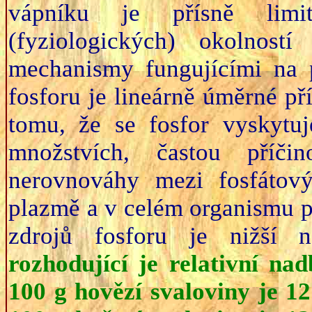
vápníku je přísně limi
(fyziologických) okolnost
mechanismy fungujícími na p
fosforu je lineárně úměrné p
tomu, že se fosfor vyskytu
množstvích, častou příč
nerovnováhy mezi fosfátov
plazmě a v celém organismu ps
zdrojů fosforu je nižší n
rozhodující je relativní na
100 g hovězí svaloviny je 1