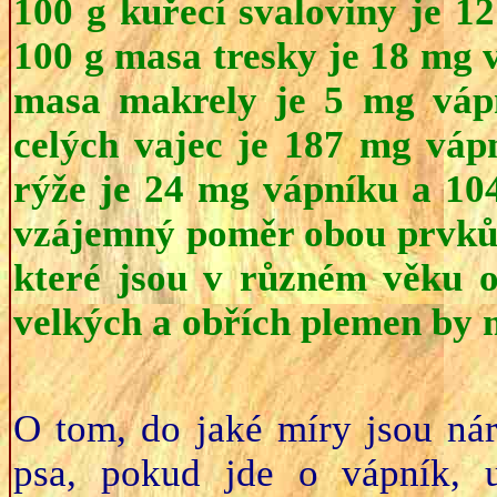
100 g kuřecí svaloviny je 1
100 g masa tresky je 18 mg 
masa makrely je 5 mg vápn
celých vajec je 187 mg váp
rýže je 24 mg vápníku a 104
vzájemný poměr obou prvků 
které jsou v různém věku o
velkých a obřích plemen by mě
O tom, do jaké míry jsou ná
psa, pokud jde o vápník, 