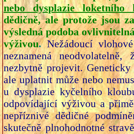
nebo dysplazie loketního 
dědičně, ale protože jsou za
výsledná podoba ovlivniteln
výživou
.
Nežádoucí vlohové
neznamená neodvolatelně,
nezbytně projevit. Geneticky
ale uplatnit může nebo nemusí
u dysplazie kyčelního kloub
odpovídající výživou a přimě
nepříznivé dědičné podmíně
skutečně plnohodnotné strav