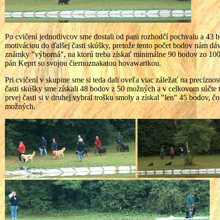
Po cvičení jednotlivcov sme dostali od pani rozhodčí pochvalu a 43 
motiváciou do ďalšej časti skúšky, pretože tento počet bodov nám dáva
známky "výborná", na ktorú treba získať minimálne 90 bodov zo 100 
pán Keprt so svojou čiernoznakatou hovawartkou.
Pri cvičení v skupine sme si teda dali oveľa viac záležať na precíznost
časti skúšky sme získali 48 bodov z 50 možných a v celkovom súčte
prvej časti si v druhej vybral trošku smoly a získal "len" 45 bodov, 
možných.