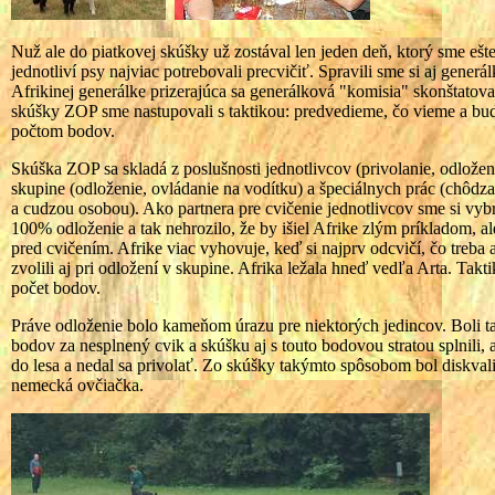
Nuž ale do piatkovej skúšky už zostával len jeden deň, ktorý sme ešte
jednotliví psy najviac potrebovali precvičiť. Spravili sme si aj gener
Afrikinej generálke prizerajúca sa generálková "komisia" skonštatova
skúšky ZOP sme nastupovali s taktikou: predvedieme, čo vieme a bud
počtom bodov.
Skúška ZOP sa skladá z poslušnosti jednotlivcov (privolanie, odloženi
skupine (odloženie, ovládanie na vodítku) a špeciálnych prác (chôd
a cudzou osobou). Ako partnera pre cvičenie jednotlivcov sme si vybr
100% odloženie a tak nehrozilo, že by išiel Afrike zlým príkladom, ale
pred cvičením. Afrike viac vyhovuje, keď si najprv odcvičí, čo treba
zvolili aj pri odložení v skupine. Afrika ležala hneď vedľa Arta. Takt
počet bodov.
Práve odloženie bolo kameňom úrazu pre niektorých jedincov. Boli takí
bodov za nesplnený cvik a skúšku aj s touto bodovou stratou splnili, a
do lesa a nedal sa privolať. Zo skúšky takýmto spôsobom bol diskva
nemecká ovčiačka.