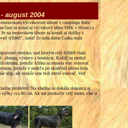
- august 2004
 na moravskom výcvikovom tábore v campingu Babí
m čase sa konal aj výcvikový tábor SHK v Hronci a
 že na moravskom tábore sa konali aj skúšky z
covný týždeň", zatiaľ čo naša dáma Gaika mala
ripravené ohnisko, nad ktorým celý týždeň viala
ť, obrana, výstavy a bonitácie. Každý sa mohol
čili obranu, pretože Afrika sa musela viac venovať
erania, pretože v nedeľu po skončení tábora bola
pár stôp, ale neskôr sme boli leniví vstávať. Veď
a žiadne problémy. Na kladine sa dokáže dokonca aj
o výšky cca 80 cm. Ak má preskočiť celý meter, ešte si