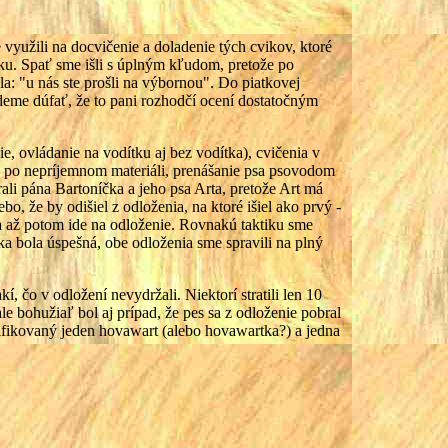
 využili na docvičenie a doladenie tých cvikov, ktoré
álku. Spať sme išli s úplným kľudom, pretože po
la: "u nás ste prošli na výbornou". Do piatkovej
eme dúfať, že to pani rozhodčí ocení dostatočným
e, ovládanie na vodítku aj bez vodítka), cvičenia v
za po nepríjemnom materiáli, prenášanie psa psovodom
ali pána Bartoníčka a jeho psa Arta, pretože Art má
bo, že by odišiel z odloženia, na ktoré išiel ako prvý -
 a až potom ide na odloženie. Rovnakú taktiku sme
ika bola úspešná, obe odloženia sme spravili na plný
, čo v odložení nevydržali. Niektorí stratili len 10
le bohužiaľ bol aj prípad, že pes sa z odloženie pobral
lifikovaný jeden hovawart (alebo hovawartka?) a jedna