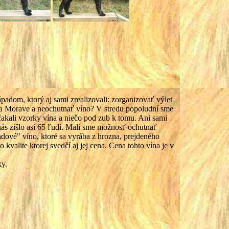
padom, ktorý aj sami zrealizovali: zorganizovať výlet
 na Morave a neochutnať víno? V stredu popoludní sme
čakali vzorky vína a niečo pod zub k tomu. Ani sami
 nás zišlo asi 65 ľudí. Mali sme možnosť ochutnať
dové" víno, ktoré sa vyrába z hrozna, prejdeného
kvalite ktorej svedčí aj jej cena. Cena tohto vína je v
ky.