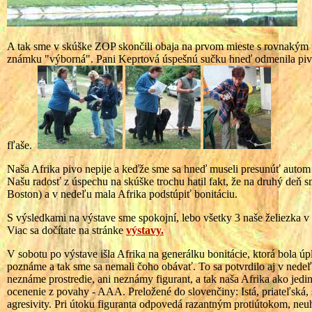
A tak sme v skúške ZOP skončili obaja na prvom mieste s rovnakým 
známku "výborná". Pani Keprtová úspešnú sučku hneď odmenila pivo
fľaše.
Naša Afrika pivo nepije a keďže sme sa hneď museli presunúť autom 
Našu radosť z úspechu na skúške trochu hatil fakt, že na druhý deň 
Boston) a v nedeľu mala Afrika podstúpiť bonitáciu.
S výsledkami na výstave sme spokojní, lebo všetky 3 naše želiezka 
Viac sa dočítate na stránke
výstavy.
V sobotu po výstave išla Afrika na generálku bonitácie, ktorá bola ú
poznáme a tak sme sa nemali čoho obávať. To sa potvrdilo aj v nedeľu
neznáme prostredie, ani neznámy figurant, a tak naša Afrika ako jedi
ocenenie z povahy - AAA. Preložené do slovenčiny: Istá, priateľská
agresivity. Pri útoku figuranta odpovedá razantným protiútokom, ne