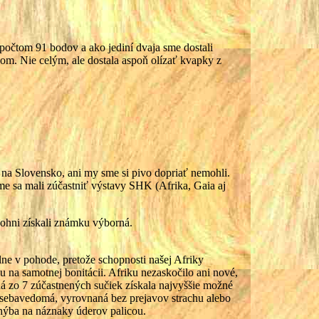
počtom 91 bodov a ako jediní dvaja sme dostali
m. Nie celým, ale dostala aspoň olízať kvapky z
na Slovensko, ani my sme si pivo dopriať nemohli.
sme sa mali zúčastniť výstavy SHK (Afrika, Gaia aj
v ohni získali známku výborná.
plne v pohode, pretože schopnosti našej Afriky
 na samotnej bonitácii. Afriku nezaskočilo ani nové,
ná zo 7 zúčastnených sučiek získala najvyššie možné
, sebavedomá, vyrovnaná bez prejavov strachu alebo
uhýba na náznaky úderov palicou.