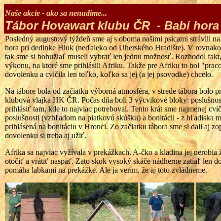
Naše akcie - ako sa nenudíme...
Tábor Hovawart klubu ČR - Babí hora 
Posledný augustový týždeň sme aj s oboma našimi psicami strávili
hora pri dedinke Hluk (neďaleko od Uherského Hradište). V rovnako
tak sme si bohužiaľ museli vybrať len jednu možnosť. Rozhodol fakt,
výkonu, na ktoré sme prihlásili Afriku. Takže pre Afriku to bol "pra
dovolenku a cvičila len toľko, koľko sa jej (a jej psovodke) chcelo.
Na tábore bola od začiatku výborná atmosféra, v strede tábora bolo p
klubová vlajka HK ČR. Počas dňa boli 3 výcvikové bloky: poslušnos
prihlásiť tam, kde to najviac potreboval. Tento krát sme najmenej cvi
poslušnosti (vzhľadom na piatkovú skúšku) a bonitácii - z hľadiska m
prihlásená na bonitáciu v Hronci. Zo začiatku tábora sme si dali aj zo
dovolenku si treba aj užiť.
Afrika sa najviac vyžívala v prekážkach. A-čko a kladina jej nerobi
otočiť a vrátiť naspäť. Zato skok vysoký skáče nádherne zatiaľ len d
pomáha labkami na prekážke. Ale ja verím, že aj toto zvládneme.