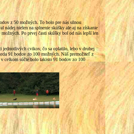
bodov z 50 možných. To bolo pre nás silnou
l nádej nielen na splnenie skúšky ale aj na získanie
možných. Po prvej časti skúšky bol od nás lepší len
i jednotlivých cvikov, čo sa oplatilo, lebo v druhej
 teda 91 bodov zo 100 možných. Náš premožiteľ z
čo v celkom súčte bolo takisto 91 bodov zo 100