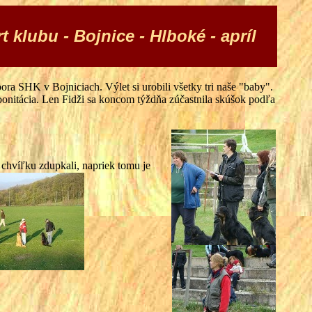
klubu - Bojnice - Hlboké - apríl
ora SHK v Bojniciach. Výlet si urobili všetky tri naše "baby".
 bonitácia. Len Fidži sa koncom týždňa zúčastnila skúšok podľa
 chvíľku zdupkali, napriek tomu je