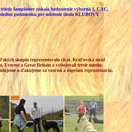
v triede šampiónov získala hodnotenie výborná 1, CAC,
poslednú podmienku pre udelenie titulu KLUBOVÝ
eľských skupín reprezentovalo ch.st. Kráľovská stráž
Everest a Great Britain a vybojovali tretie miesto.
ulujeme a ďakujeme za vzornú a úspešnú reprezentáciu.