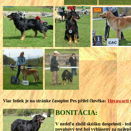
Viac fotiek je na stránke časopisu Pes přítel člověka:
Hovawarti 
BONITÁCIA:
V nedeľu zložil skúšku dospelosti - te
povahový test bol vyhlásený za najle