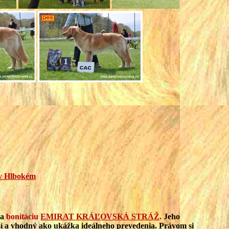
v Hlbokém
da
bonitáciu
EMIRAT KRÁĽOVSKÁ STRÁŽ
.
Jeho
pší a vhodný ako ukážka ideálneho prevedenia. Právom si