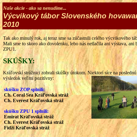
Naše akcie - ako sa nenudíme...
Výcvikový tábor Slovenského hovawart 
2010
Tak ako minulý rok, aj teraz sme sa zúčastnili celého výcvikového táb
Mali sme to skoro ako dovolenku, lebo nás netlačila ani výstava, ani
ZPU1.
SKÚŠKY:
Kráľovskí strážnici zobrali skúšky útokom. Niektorí síce na poslednú
výsledok veľmi pozitívny:
skúšku ZOP splnili:
Ch. Coral Sea Kráľovská stráž
Ch. Everest Kráľovská stráž
skúšku ZPU 1 splnili:
Emirat Kráľovská stráž
Ch. Everest Kráľovská stráž
Fidži Kráľovská stráž