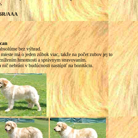
.
606R/AAA
ican
absolútne bez výhrad.
mieste má o jeden zúbok viac, takže na počet zubov jej to
- znížením hmotnosti a správnym stravovaním.
nič nebráni v budúcnosti nastúpiť na bonitáciu.