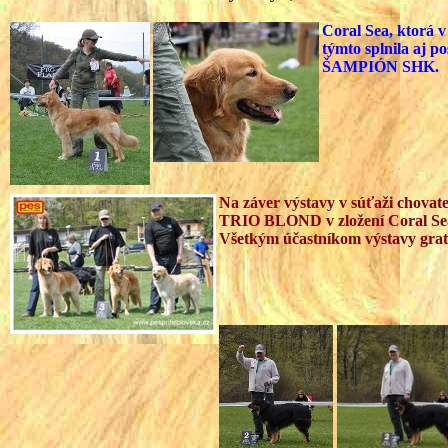
Coral Sea, ktorá 
týmto splnila aj 
ŠAMPIÓN SHK.
Na záver výstavy v súťaži chovat
TRIO BLOND v zložení Coral Sea, 
Všetkým účastníkom výstavy grat