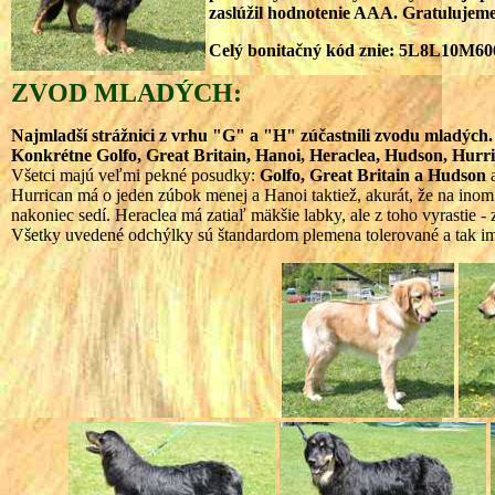
zaslúžil hodnotenie AAA. Gratulujeme
Celý bonitačný kód znie: 5L8L10M
ZVOD MLADÝCH
:
Najmladší strážnici z vrhu "G" a "H" zúčastnili zvodu mladých.
Konkrétne Golfo, Great Britain, Hanoi, Heraclea, Hudson, Hurr
Všetci majú veľmi pekné posudky:
Golfo, Great Britain a Hudson
Hurrican má o jeden zúbok menej a Hanoi taktiež, akurát, že na inom 
nakoniec sedí. Heraclea má zatiaľ mäkšie labky, ale z toho vyrastie 
Všetky uvedené odchýlky sú štandardom plemena tolerované a tak im 