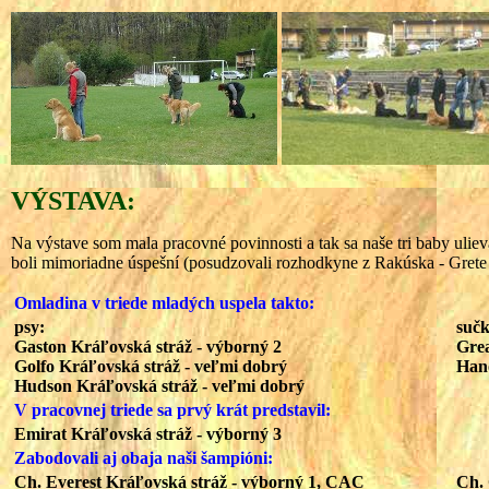
VÝSTAVA:
Na výstave som mala pracovné povinnosti a tak sa naše tri baby ulieva
boli mimoriadne úspešní (posudzovali rozhodkyne z Rakúska - Grete
Omladina v triede mladých uspela takto:
psy:
sučk
Gaston Kráľovská stráž - výborný 2
Grea
Golfo Kráľovská stráž - veľmi dobrý
Hano
Hudson Kráľovská stráž - veľmi dobrý
V pracovnej triede sa prvý krát predstavil:
Emirat Kráľovská stráž - výborný 3
Zabodovali aj obaja naši šampióni:
Ch. Everest Kráľovská stráž - výborný 1, CAC
Ch. 