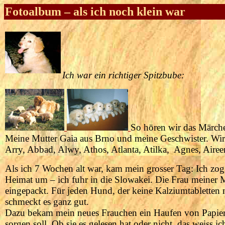
Fotoalbum – als ich noch klein war
Ich war ein richtiger Spitzbube:
So hören wir das Märch
Meine Mutter Gaia aus Brno und meine Geschwister. Wir 
Arry, Abbad, Alwy, Athos, Atlanta, Atilka, Agnes, Airee
Als ich 7 Wochen alt war, kam mein grosser Tag: Ich zog
Heimat um – ich fuhr in die Slowakei. Die Frau meiner M
eingepackt. Für jeden Hund, der keine Kalziumtabletten m
schmeckt es ganz gut.
Dazu bekam mein neues Frauchen ein Haufen von Papieren
sorgen soll. Ob sie es gelesen hat oder nicht, das weiss ic