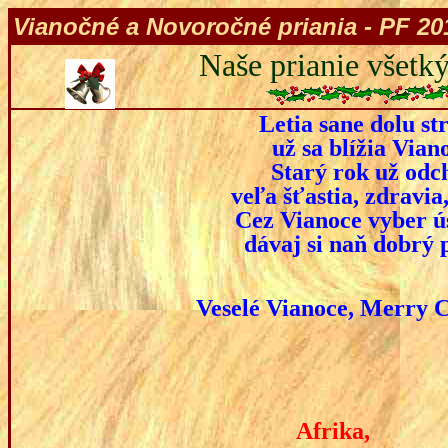
Vianočné a Novoročné priania - PF 20
Naše prianie všet
Letia sane dolu st
už sa blížia Viano
Starý rok už odc
veľa šťastia, zdravia
Cez Vianoce vyber ú
dávaj si naň dobrý 
Veselé Vianoce, Merry 
Afrika, je