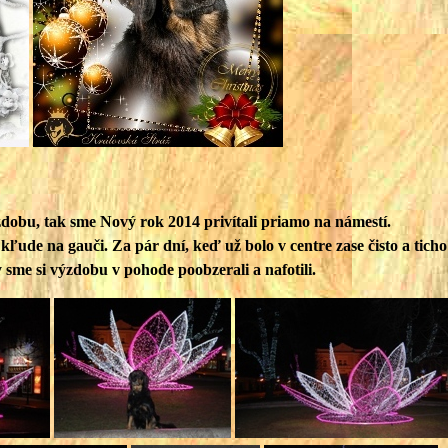
obu, tak sme Nový rok 2014 privítali priamo na námestí.
 kľude na gauči. Za pár dní, keď už bolo v centre zase čisto a tich
sme si výzdobu v pohode poobzerali a nafotili.