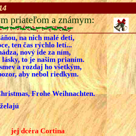
14
kým priateľom a známym:
ráňou, na nich malé deti,
ce, ten čas rýchlo letí...
hádza, nový ide za ním,
, lásky, to je našim prianím.
smev a rozdaj ho všetkým,
pozor, aby nebol riedkym.
Christmas, Frohe Weihnachten.
želajú
j dcéra Cortina