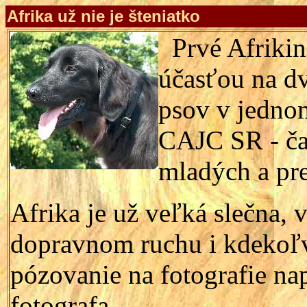
Afrika už nie je šteniatko
Prvé Afrikin
účasťou na d
psov v jednom
CAJC SR - ča
mladých a pr
Afrika je už veľká slečna, v
dopravnom ruchu i kdekoľve
pózovanie na fotografie n
fotografa.