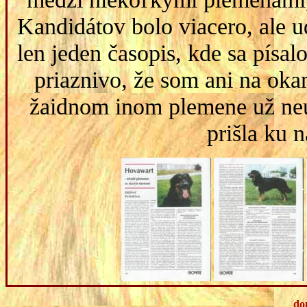
Kandidátov bolo viacero, ale u
len jeden časopis, kde sa písal
priaznivo, že som ani na oka
žaidnom inom plemene už neuv
prišla ku
do