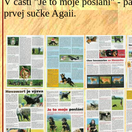
V časti "Je to moje poslání" - p
prvej sučke Agaii.