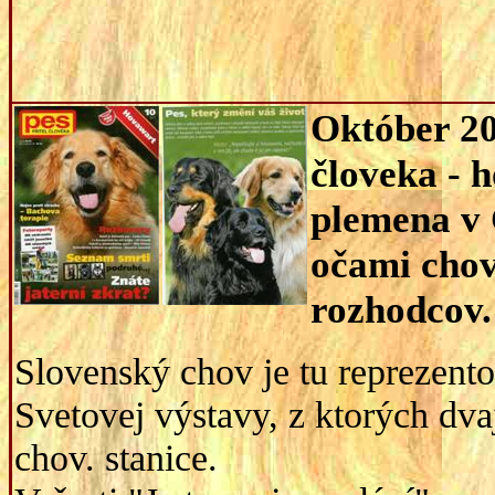
Október
20
človeka - 
plemena v 
očami chov
rozhodcov.
Slovenský chov je tu reprezent
Svetovej výstavy, z ktorých dvaj
chov. stanice.