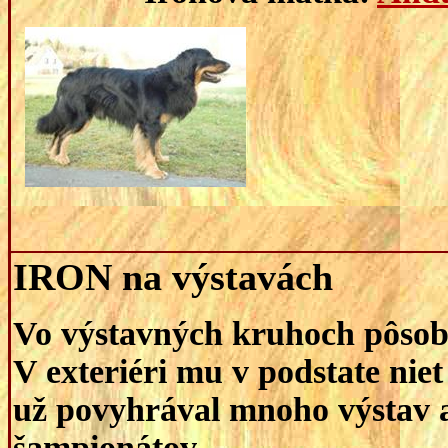
IRON na výstavách
Vo výstavných kruhoch pôso
V exteriéri mu v podstate ni
už povyhrával mnoho výstav a
šampionátov.