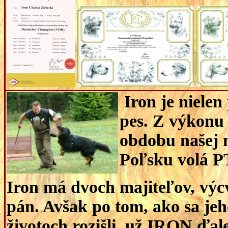
Iron je nielen
pes. Z výkonu
obdobu našej 
Poľsku volá P
Iron má dvoch majiteľov, výcv
pán. Avšak po tom, ako sa jeho
životoch rozišli, už IRON ďal