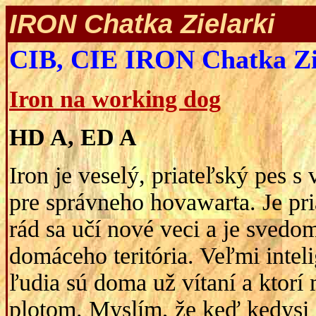
IRON Chatka Z
CIB, CIE IRON Chatka Zi
Iron na working dog
HD A, ED A
Iron je veselý, priateľský pes 
pre správneho hovawarta. Je pri
rád sa učí nové veci a je sved
domáceho teritória. Veľmi inteli
ľudia sú doma už vítaní a ktorí
plotom. Myslím, že keď kedysi a