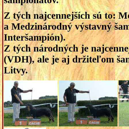
Z tých najcennejších sú to: 
a Medzinárodný výstavný šam
Interšampión).
Z tých národných je najcenn
(VDH), ale je aj držiteľom š
Litvy.