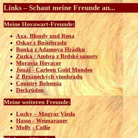
Links – Schaut meine Freunde an...
Meine Hovawart-Freunde:
Axa, Blondy und Rena
Oskar z Buštěhradu
Bonka z Adamova Hrádku
Zuzka / Ambra z Brdské samoty
Moravia Hovacor
Jonáš - Carleon Gold Mondeo
Z Brzáneckých vinohradu
Country Bohemia
Deckrüden
Meine weiteren Freunde:
Lucky – Magyar Vizsla
Hasso - Weimaraner
Molly - Collie