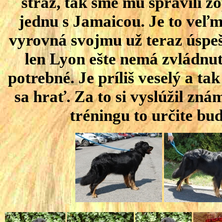
stráž, tak sme mu spravili zo
jednu s Jamaicou. Je to veľm
vyrovná svojmu už teraz úspe
len Lyon ešte nemá zvládnut
potrebné. Je príliš veselý a ta
sa hrať. Za to si vyslúžil zn
tréningu to určite bud