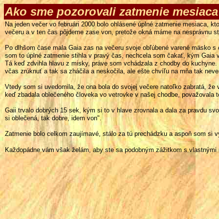
Ako sme pozorovali zatmenie mesiaca
Na jeden večer vo februári 2000 bolo ohlásené úplné zatmenie mesiaca, kt
večeru a v ten čas pôjdeme
zase von, pretože okná máme na nesprávnu st
Po dlhšom čase mala Gaia zas na večeru svoje obľúbené varené mäsko s
c
som to úplné zatmenie stihla v pravý čas, nechcela som čakať, kým Gaia v
Tá keď zdvihla hlavu z misky, práve som vchádzala z chodby do kuchyne.
včas zrúknuť
a tak sa zháčila a neskočila, ale ešte chvíľu na mňa tak neve
Vtedy som si uvedomila, že ona bola do svojej večere natoľko zabratá, že
v
keď zbadala
oblečeného človeka vo vetrovke v našej chodbe, považovala to
Gaii trvalo dobrých 15 sek, kým si to v hlave zrovnala a dala za pravdu
svoj
si oblečená, tak dobre, idem von".
Zatmenie bolo celkom zaujímavé, stálo za tú prechádzku a aspoň som si
vy
Každopádne vám však želám, aby ste sa podobným zážitkom s vlastnými