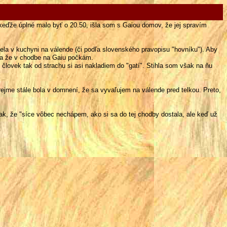
keďže úplné malo byť o 20.50, išla som s Gaiou domov, že jej spravím
la v kuchyni na válende (či podľa slovenského pravopisu "hovníku"). Aby
, a že v chodbe na Gaiu počkám.
 človek
tak od strachu si asi nakladiem do "gatí". Stihla som však na ňu
ejme stále bola v domnení, že sa vyvaľujem na válende pred telkou. Preto,
ak, že "síce vôbec nechápem, ako si sa do tej chodby dostala, ale keď už