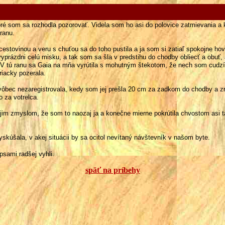
oré som sa rozhodla
pozorovať. Videla som ho asi do polovice zatmievania a 
ranu.
estovinou a veru s chuťou sa do toho pustila a ja som si zatiaľ spokojne
hove
yprázdni celú misku, a tak som sa šla v predstihu do chodby obliecť a obuť
 V tú ranu sa Gaia na mňa vyrútila s mohutným štekotom, že nech som cudzí
riacky pozerala.
ôbec nezaregistrovala, kedy som jej prešla 20 cm za zadkom do chodby a
zr
 za votrelca.
im zmyslom, že som to naozaj ja a konečne mierne pokrútila chvostom asi
t
skúšala, v akej situácii by sa ocitol nevítaný návštevník v našom byte.
 psami
radšej vyhli.
späť na príbehy