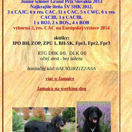
Junior winner Grand Prix Slovakia 2013
Najkrajšie šteňa ŠV SHK 2012,
3 x CAJC, 6 x res. CAC, 11 x CAC, 5 x CWC, 6 x res.
CACIB, 3 x CACIB,
1 x BOJ, 2 x BOS,, 4 x BOB
výborná 2, res. CAC na Európskej výstave 2014
skúšky:
IPO BH, ZOP, ZPU 1, BH-SK, Fpr1, Fpr2, Fpr3
RTG DBK 0/0, DLK 0/0
očný atest - bez nálezu
bonitačný kód: 6AE3O3RZ1Z2/AAA
viac o Jamaice
Jamaica na working-dog