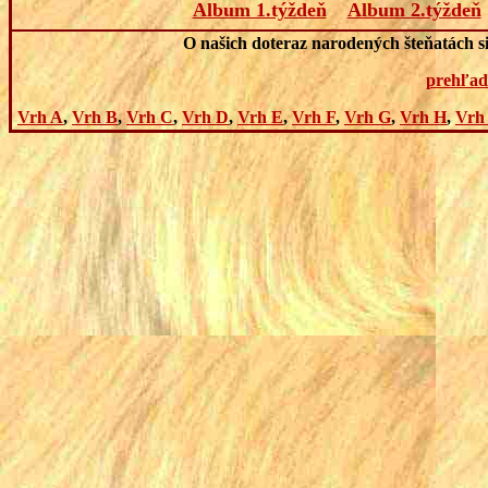
Album 1.týždeň
Album 2.týždeň
O našich doteraz narodených šteňatách si
prehľad
Vrh A
,
Vrh B
,
Vrh C
,
Vrh D
,
Vrh E
,
Vrh F
,
Vrh G
,
Vrh H
,
Vrh