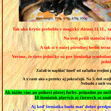
Tak ako krytie prebehlo v magický dátum 11.11., ta
Na svet prišli statoční št
A tak si v našej pôrodnej bedni teraz 
Veríme, že tieto jedničky sú pre šteniatka symbolom
jedn
Začali to napĺňať hneď od začiatku svojimi 
A v raste ako o preteky aj pokračujú. Na 5. deň svojh
Nebudú z nich ver
Ak túžite viac po psíkovi plavej farby, prípadne po s
10 šteniatok plavých aj čiernych so zn
Aj keď šteniatka budú mať dobré predpok