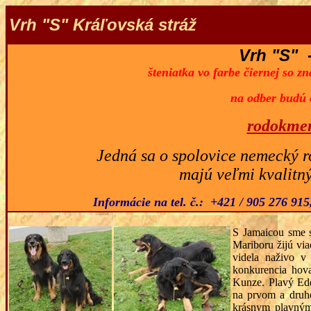
Vrh "S" Kráľovská stráž
Vrh "S" -
šteniatka vo farbe čiernej so z
na odber budú 
rodokmeň
Jedná sa o spolovice nemecký 
majú veľmi kvalitn
Informácie na tel. č.:
+421 / 905 276 915
S Jamaicou sme s
Mariboru žijú via
videla naživo v
konkurencia hov
Kunze. Plavý Eddi
na prvom a druho
krásnym plavným