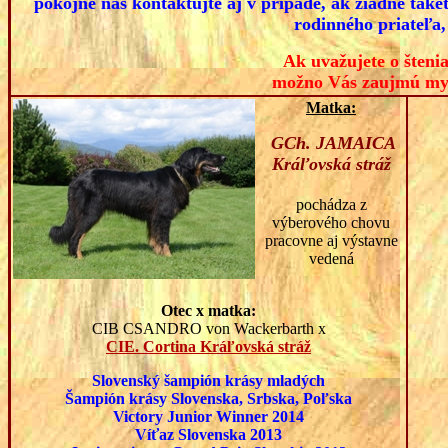
pokojne nás kontaktujte aj v prípade, ak žiadne také
rodinného priateľa,
Ak uvažujete o šteni
možno Vás zaujmú my
Matka:
GCh. JAMAICA
Kráľovská stráž
pochádza z
výberového chovu
pracovne aj výstavne
vedená
Otec x matka:
CIB CSANDRO von Wackerbarth x
CIE. Cortina Kráľovská stráž
Slovenský šampión krásy mladých
Šampión krásy Slovenska, Srbska, Poľska
Victory Junior Winner 2014
Víťaz Slovenska 2013