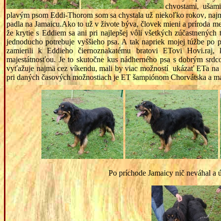
chvostami, ušam
plavým psom Eddi-Thorom som sa chystala už niekoľko rokov
, naj
padla na Jamaicu.Ako to už v živote býva, človek mieni a príroda m
že krytie s Eddiem sa ani pri najlepšej vôli všetkých zúčastnených
jednoducho potrebuje vyššieho psa. A tak napriek mojej túžbe po
zamierili k Eddieho čiernoznakatému bratovi ETovi Hovi.raj,
majestátnosťou. Je to skutočne kus nádherného psa s dobrým srdc
vyťažuje najmä cez víkendu, mali by viac možností ukázať ETa na v
pri daných časových možnostiach je ET šampiónom Chorvátska a m
Po príchode Jamaicy nič neváhal a ú