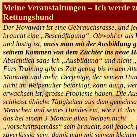
Meine Veranstaltungen – Ich werde 
Rettungshund
Der Hovawart ist eine Gebrauchsrasse, und j
braucht eine „Beschäftigung“. Obwohl er als W
und lustig ist,
muss man mit der Ausbildung g
seinem Kommen von dem Züchter ins neue H
Absichtlich sage ich „Ausbildung“ und nicht 
Fürs Training gibt es Zeit genug bis in den Alt
Monaten und mehr. Derjenige, der seinem Hu
nicht im Welpenalter beibringt, kann dann, w
erwachsen ist, grosse Probleme haben. Die Au
schliesst übliche Tätigkeiten aus dem gemein
Menschen und seines Hundes ein, wie z.B. das
das bei einem 3-Monate alten Welpen nicht
„vorschriftsgemäss“ sein braucht, soll jedoch 
zuverlässig sein, damit man mit seinem kleine