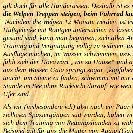
gilt doch für alle Hunderassen. Deshalb ist es 
die Welpen Treppen steigen, beim Fahrrad la
Nachdem die Welpen 12 Monate werden, ist es 
Hüftgelenke mit Röntgen untersuchen zu lasse
gesund sind, kann man beginnen, sich allen A
Training und Vergnügung völlig zu widmen, tou
Ausflüge machen, im Wasser schwimmen, usw.
fühlt sich der Hovawart „wie zu Hause“ und ap
aus dem Wasser. Gaia springt sogar „kopfüber
taucht, um Steine zu finden, schwimmt mit mir
Stunde im See,ohne Rücksicht darauf, wie weit
Ufer sind.
Als wir (insbesondere ich) also nach ein Paa
ziellosen Spaziergängen satt wurden, haben w
sich dem Training von Rettungshunden zu wid
Beispiel gilt für uns die Mutter von Agaia (Ga