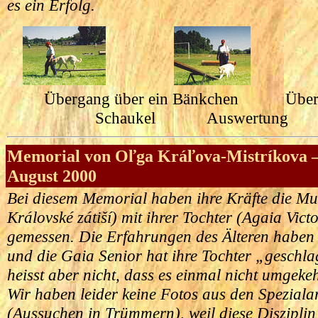
es ein Erfolg.
Übergang über ein Bänkchen Überg
Schaukel Auswertu
Memorial von Oľga Kráľova-Mistríkova –
August 2000
Bei diesem Memorial haben ihre Kräfte die Mu
Královské zátiší) mit ihrer Tochter (Agaia Vict
gemessen. Die Erfahrungen des Älteren haben s
und die Gaia Senior hat ihre Tochter „geschl
heisst aber nicht, dass es einmal nicht umgekeh
Wir haben leider keine Fotos aus den Speziala
(Aussuchen in Trümmern), weil diese Disziplin 