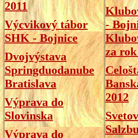
2011
Klubo
Výcvikový tábor
- Bojn
SHK - Bojnice
Klubo
za rok
Dvojvýstava
Springduodanube
Celošt
Bratislava
Banská
2012
Výprava do
Slovinska
Svetov
Salzbu
Výprava do