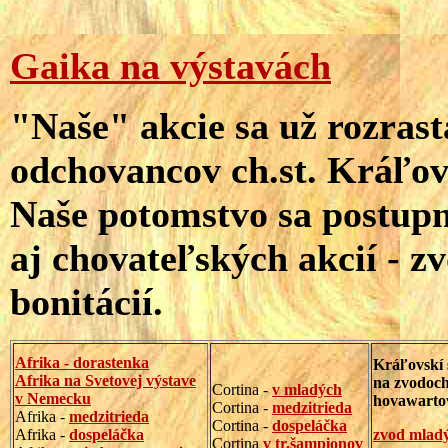
Gaika na výstavách
"Naše" akcie sa už rozrast
odchovancov ch.st. Kráľov
Naše potomstvo sa postupne
aj chovateľských akcií - 
bonitácií.
Afrika - dorastenka
Kráľovskí 
Afrika na Svetovej výstave
na zvodoc
Cortina -
v mladých
v Nemecku
hovawarto
Cortina -
medzitrieda
Afrika -
medzitrieda
Cortina -
dospeláčka
Afrika -
dospeláčka
zvod mlad
Cortina
v tr.šampionov