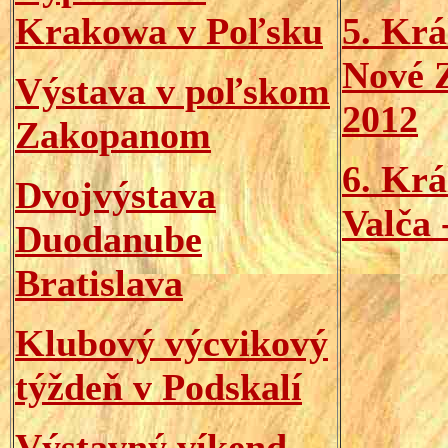
Krakowa v Poľsku
5. Krá
Nové Z
Výstava v poľskom
2012
Zakopanom
6. Krá
Dvojvýstava
Val
ča
-
Duodanube
Bratislava
Klubový výcvikový
týždeň v Podskalí
Výstavný víkend