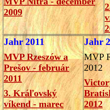
MVP Nitra - december
2
2009
v
2
Jahr 20
11
Jahr 
MVP Rzeszów a
MVP R
Prešov - február
2012
2011
Victo
3. Kráľovský
Bratis
víkend - marec
2012