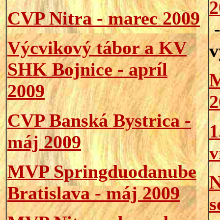
2
CVP Nitra - marec 2009
-
Výcvikový tábor a KV
v
SHK Bojnice - apríl
M
2009
2
CVP Banská Bystrica -
1
máj 2009
v
MVP Springduodanube
Bratislava - máj 2009
s