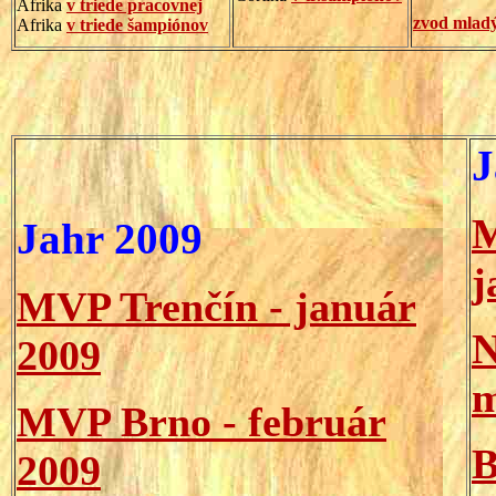
Afrika
v triede pracovnej
zvod mladý
Afrika
v triede šampiónov
J
M
Jahr 2009
j
MVP Trenčín - január
N
2009
m
MVP Brno - február
B
2009