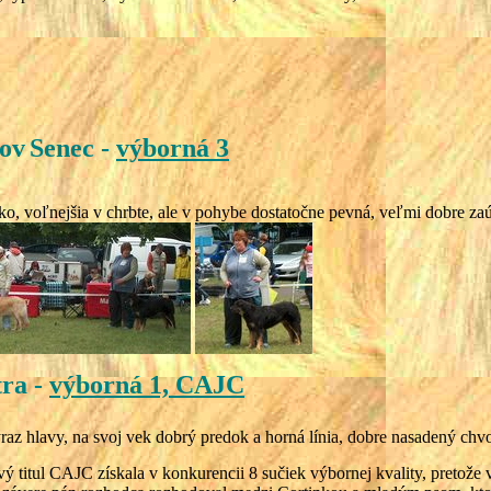
sov
Senec
-
výborná 3
o, voľnejšia v chrbte, ale v pohybe dostatočne pevná, veľmi dobre za
ra -
výborná 1, CAJC
az hlavy, na svoj vek dobrý predok a horná línia, dobre nasadený chv
vý titul CAJC získala v konkurencii 8 sučiek výbornej kvality, pretože