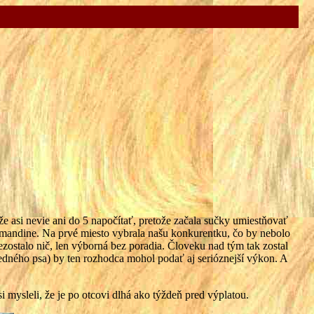
 asi nevie ani do 5 napočítať, pretože začala sučky umiestňovať
 Amandine. Na prvé miesto vybrala našu konkurentku, čo by nebolo
nezostalo nič, len výborná bez poradia. Človeku nad tým tak zostal
 jedného psa) by ten rozhodca mohol podať aj serióznejší výkon. A
i mysleli, že je po otcovi dlhá ako týždeň pred výplatou.