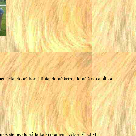
tácia, dobrá horná línia, dobré kríže, dobrá šírka a hĺbka
aj osrstenie, dobrá farba aj pigment, výborný pohyb.