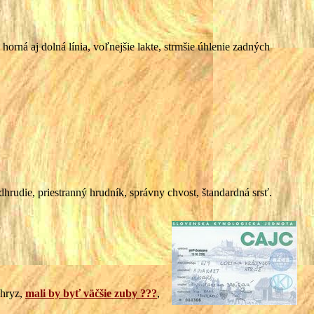
rná aj dolná línia, voľnejšie lakte, strmšie úhlenie zadných
rudie, priestranný hrudník, správny chvost, štandardná srsť.
zhryz,
mali by byť väčšie zuby ???
,