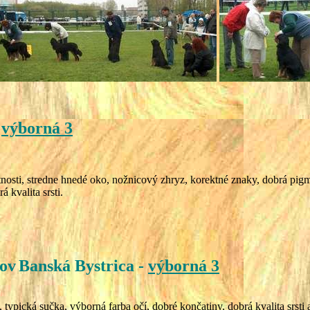
-
výborná 3
osti, stredne hnedé oko, nožnicový zhryz, korektné znaky, dobrá pigmen
 kvalita srsti.
sov
Banská Bystrica
-
výborná 3
typická sučka, výborná farba očí, dobré končatiny, dobrá kvalita srsti 