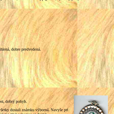
úhlená, dobre predvedená.
ost, dobrý pohyb.
 všetky dostali známku výborná. Navyše pri