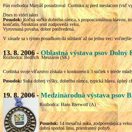
Pán rozhodca Matyáš posudzoval Cortinku aj pred mesiacom (viď vy
Dnes to videl takto
Posudok:
Ročná sučka dobrého rámca, s proporcionálnou hlavou, tro
končatín. Štruktúra srsti zodpovedá veku.
Vyrovnaná povaha, dobre predvedená.
V zásade sa s týmto posudkom dá súhlasiť až na jednu vec: voľnejšie
13. 8. 2006 -
Oblastná
výstava psov
Dolný 
Rozhodca: Bedřich Meszáros (SK)
Cortinka svoje víťazstvo získala v konkurencii 3 sučiek v triede mlad
Posudok:
Suka dobrej výšky, dobrého rámca, typická hlava, úplný ch
19. 8. 2006 -
Medzinárodná
výstava psov B
Rozhodca: Hans Bierwolf (A)
Posudok:
14 mesačná suka, zodpovedajúca veku, 
dobrá spodná línia, priestranný pohyb.