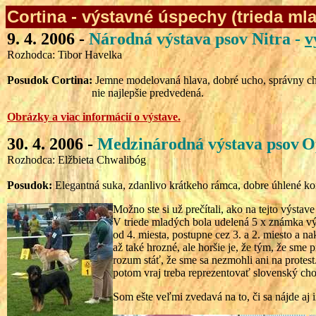
Cortina - výstavné úspechy (trieda ml
9. 4. 2006 -
Národná výstava psov Nitra
-
v
Rozhodca: Tibor Havelka
Posudok Cortina:
Jemne modelovaná hlava, dobré ucho, správny ch
nie najlepšie predvedená.
Obrázky a viac informácií o výstave.
30. 4. 2006 -
Medzinárodná výstava psov
O
Rozhodca: Elžbieta Chwalibóg
Posudok:
Elegantná suka, zdanlivo krátkeho rámca, dobre úhlené kon
Možno ste si už prečítali, ako na tejto výstave
V triede mladých bola udelená 5 x známka vý
od 4. miesta, postupne cez 3. a 2. miesto a 
až také hrozné, ale horšie je, že tým, že sme 
rozum stáť, že sme sa nezmohli ani na protes
potom vraj treba reprezentovať slovenský cho
Som ešte veľmi zvedavá na to, či sa nájde aj 