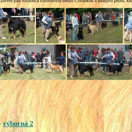
ávere pán rozhodca rozhodoval medzi Cortinkou a mladým psom, ktorý 
-
výborná 2