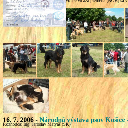
voľbe víťaza plemena (BOB) sa v z
16. 7. 2006 -
Národná
výstava psov
Košice 
Rozhodca: Ing. Jaroslav Matyáš (SK)