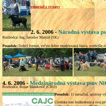
reportáž z výstavy
2. 6. 2006 -
Národná výstava p
Rozhodca: Ing. Jaroslav Matyáš (SK)
Posudok:
Dobrý formát, veľmi dobre modelovaná hlava, svetlejšie ok
4. 6. 2006 -
Medzinárodná
výstava psov
Nit
Rozhodca: Bojan Matakovič (CRO)
Posudok:
11 mesačná, správny výr
Cortinka toto hodnotenie a svoj pr