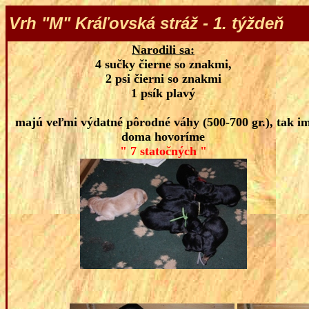
Vrh "M" Kráľovská stráž - 1. týždeň
Narodili sa:
4 sučky čierne so znakmi,
2 psi čierni so znakmi
1 psík plavý
majú veľmi výdatné pôrodné váhy (500-700 gr.), tak i
doma hovoríme
" 7 statočných "