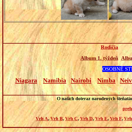
Rodičia
Album 1. týždeň
Albu
OSOBNÉ ST
Niagara
Namibia
Nairobi
Nimba
Nei
O našich doteraz narodených šteňatách
preh
Vrh A
,
Vrh B
,
Vrh C
,
Vrh D
,
Vrh E
,
Vrh F
,
Vrh