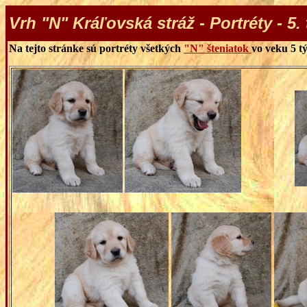
Vrh "N" Kráľovská stráž - Portréty - 5.
Na tejto stránke sú portréty všetkých
"N" šteniatok
vo veku 5 t