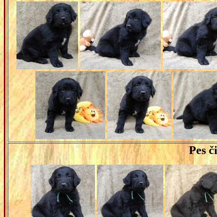
Pes
či