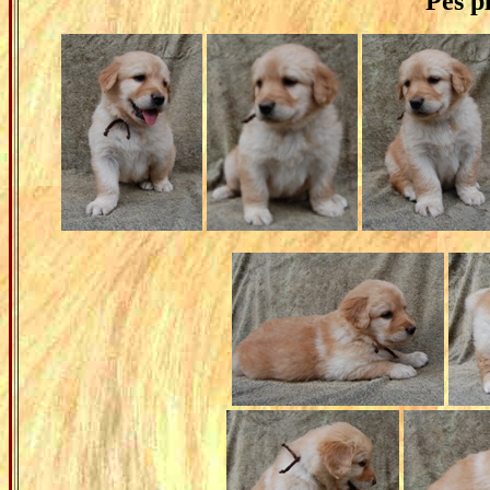
Pes
pl