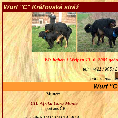
Wurf "C" Kráľovská stráž
Wir haben 3 Welpen 13. 6. 2005
geb
tel: ++421 / 905 /
oder e-mail:
Wurf "
C
Mutter:
CH. Afrika Gora Monte
Import aus ČR
vorzüglich
, CAC, CACIB, BOB...