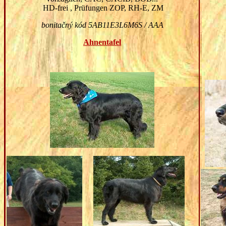
HD-frei
,
Prüfungen
ZOP, RH-E, ZM
bonitačný kód 5AB11E3L6M6S / AAA
Ahnentafel