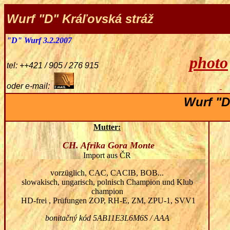
Wurf "D" Kráľovská stráž
"D" Wurf 3.2.2007
photo
tel: ++421 / 905 / 276 915
oder e-mail:
Wurf "
Mutter:
CH. Afrika Gora Monte
Import aus ČR
vorzüglich
, CAC, CACIB, BOB...
slowakisch, ungarisch, polnisch Champion und Klub
champion
HD-frei
,
Prüfungen
ZOP, RH-E, ZM, ZPU-1, SVV1
bonitačný kód 5AB11E3L6M6S / AAA