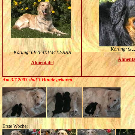
Körung:
5/L
Körung:
6B7F4L1M4T2/AAA
Ahnenta
Ahnentafel
Am 3.7.2003 sind 3 Hunde geboren
.
Erste Woche: