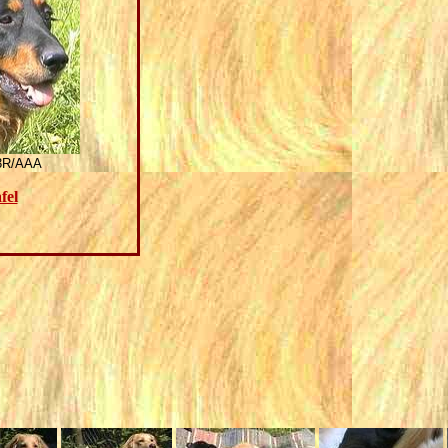
3R/AAA
fel