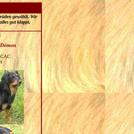
rüden gewählt. Wir
lles gut klappt,
:
y Démon
, CAC
i