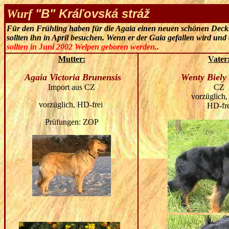
"B" Kráľovská stráž
Wurf
Für den Frühling haben für die Agaia einen neuen schönen Deck
sollten ihn in April besuchen. Wenn er der Gaia gefallen wird und a
sollten in Juni 2002 Welpen geboren werden..
Mutter:
Vater
Agaia Victoria Brunensis
Wenty Biel
Import aus CZ
CZ
vorzüglich
vorzüglich, HD-frei
HD-fre
Prüfungen:
ZOP