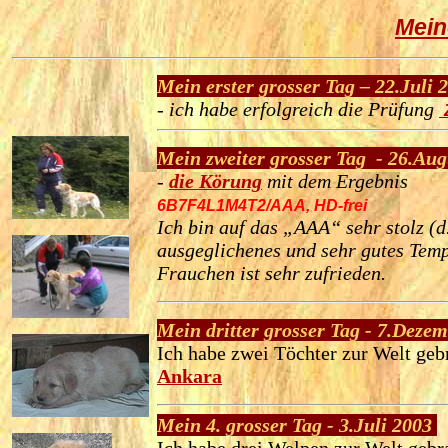
Mein
Mein erster grosser Tag – 22.Juli
- ich habe erfolgreich die Prüfung
Mein zweiter grosser Tag
- 26.Au
-
die Körung
mit dem Ergebnis
6B7F4L1M4T2/AAA, HD-frei
Ich bin auf das „AAA“ sehr stolz (d
ausgeglichenes und sehr gutes Tem
Frauchen ist sehr zufrieden.
Mein dritter grosser Tag - 7.Deze
Ich habe zwei Töchter zur Welt ge
Ankara
Mein 4. grosser Tag - 3.
Juli 2003