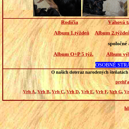
Rodičia
Váhová t
Album 1.týždeň
Album 2.týžde
spoločné
Album O+P 5 týž.
Album výl
OSOBNÉ STR
O našich doteraz narodených šteňatách s
prehľa
Vrh A
,
Vrh B
,
Vrh C
,
Vrh D
,
Vrh E
,
Vrh F
,
Vrh G
,
V
h