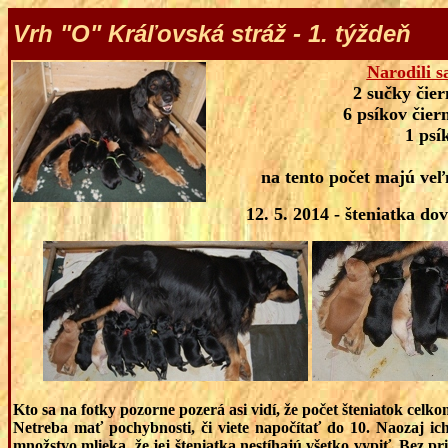
Vrh "O" Kráľovská stráž - 1. týždeň
Narodili sa
2 sučky čier
6 psíkov čier
1 psí
na tento počet majú ve
12. 5. 2014 - šteniatka do
Kto sa na fotky pozorne pozerá asi vidí, že počet šteniatok celk
Netreba mať pochybnosti, či viete napočítať do 10. Naozaj ic
množstvo mlieka, že jej šteniatka nestíhajú všetko vypiť. Bez 