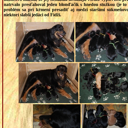
natrvalo presťahoval jeden blonďáčik s hnedou stužkou (je to t
problém sa pri kŕmení presadiť aj medzi staršími súkmeňo
niektorí slabší jedáci od Fidži.