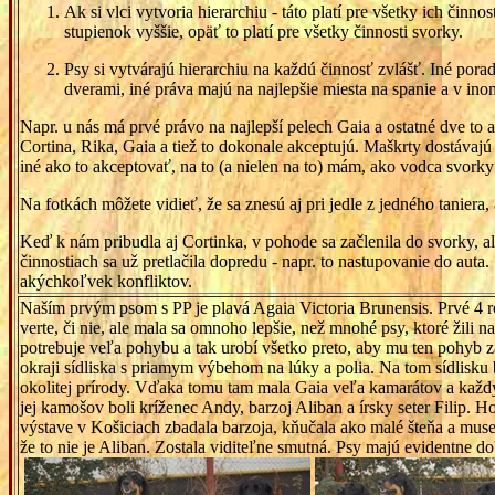
Ak si vlci vytvoria hierarchiu - táto platí pre všetky ich činn
stupienok vyššie, opäť to platí pre všetky činnosti svorky.
Psy si vytvárajú hierarchiu na každú činnosť zvlášť. Iné pora
dverami, iné práva majú na najlepšie miesta na spanie a v in
Napr. u nás má prvé právo na najlepší pelech Gaia a ostatné dve to 
Cortina, Rika, Gaia a tiež to dokonale akceptujú. Maškrty dostáva
iné ako to akceptovať, na to (a nielen na to) mám, ako vodca svorky
Na fotkách môžete vidieť, že sa znesú aj pri jedle z jedného taniera
Keď k nám pribudla aj Cortinka, v pohode sa začlenila do svorky, 
činnostiach sa už pretlačila dopredu - napr. to nastupovanie do auta
akýchkoľvek konfliktov.
Naším prvým psom s PP je plavá Agaia Victoria Brunensis. Prvé 4 r
verte, či nie, ale mala sa omnoho lepšie, než mnohé psy, ktoré žili 
potrebuje veľa pohybu a tak urobí všetko preto, aby mu ten pohyb z
okraji sídliska s priamym výbehom na lúky a polia. Na tom sídlisku
okolitej prírody. Vďaka tomu tam mala Gaia veľa kamarátov a každý
jej kamošov boli kríženec Andy, barzoj Aliban a írsky seter Filip. H
výstave v Košiciach zbadala barzoja, kňučala ako malé šteňa a muse
že to nie je Aliban. Zostala viditeľne smutná. Psy majú evidentne 