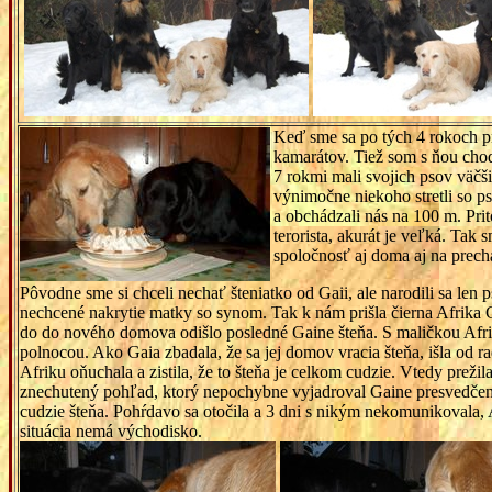
Keď sme sa po tých 4 rokoch pr
kamarátov. Tiež som s ňou chod
7 rokmi mali svojich psov väčš
výnimočne niekoho stretli so ps
a obchádzali nás na 100 m. Pri
terorista, akurát je veľká. Tak
spoločnosť aj doma aj na prec
Pôvodne sme si chceli nechať šteniatko od Gaii, ale narodili sa len 
nechcené nakrytie matky so synom. Tak k nám prišla čierna Afrika 
do do nového domova odišlo posledné Gaine šteňa. S maličkou Afr
polnocou. Ako Gaia zbadala, že sa jej domov vracia šteňa, išla od r
Afriku oňuchala a zistila, že to šteňa je celkom cudzie. Vtedy prež
znechutený pohľad, ktorý nepochybne vyjadroval Gaine presvedčenie
cudzie šteňa. Pohŕdavo sa otočila a 3 dni s nikým nekomunikovala, A
situácia nemá východisko.