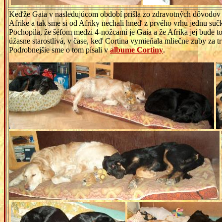
Keďže Gaia v nasledujúcom období prišla zo zdravotných dôvodov o 
Afrike a tak sme si od Afriky nechali hneď z prvého vrhu jednu suč
Pochopila, že šéfom medzi 4-nožcami je Gaia a že Afrika jej bude 
úžasne starostlivá, v čase, keď Cortina vymieňala mliečne zuby za t
Podrobnejšie sme o tom písali v
albume Cortiny
.