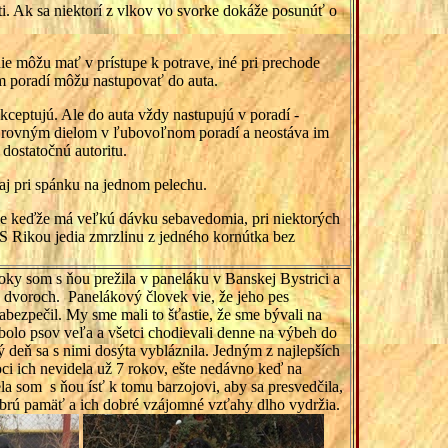
osti. Ak sa niektorí z vlkov vo svorke dokáže posunúť o
die môžu mať v prístupe k potrave, iné pri prechode
om poradí môžu nastupovať do auta.
akceptujú. Ale do auta vždy nastupujú v poradí -
jú rovným dielom v ľubovoľnom poradí a neostáva im
 dostatočnú autoritu.
, aj pri spánku na jednom pelechu.
ale keďže má veľkú dávku sebavedomia, pri niektorých
. S Rikou jedia zmrzlinu z jedného kornútka bez
oky som s ňou prežila v paneláku v Banskej Bystrici a
na dvoroch. Panelákový človek vie, že jeho pes
abezpečil. My sme mali to šťastie, že sme bývali na
 bolo psov veľa a všetci chodievali denne na výbeh do
 deň sa s nimi dosýta vybláznila. Jedným z najlepších
oci ich nevidela už 7 rokov, ešte nedávno keď na
la som s ňou ísť k tomu barzojovi, aby sa presvedčila,
dobrú pamäť a ich dobré vzájomné vzťahy dlho vydržia.