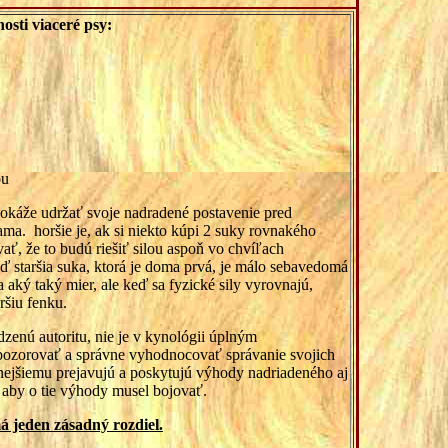
osti viaceré psy:
ou
dokáže udržať svoje nadradené postavenie pred
ma. horšie je, ak si niekto kúpi 2 suky rovnakého
ať, že to budú riešiť silou aspoň vo chvíľach
ď staršia suka, ktorá je doma prvá, je málo sebavedomá
a aký taký mier, ale keď sa fyzické sily vyrovnajú,
ršiu fenku.
dzenú autoritu, nie je v kynológii úplným
pozorovať a správne vyhodnocovať správanie svojich
tnejšiemu prejavujú a poskytujú výhody nadriadeného aj
, aby o tie výhody musel bojovať.
á jeden zásadný rozdiel.