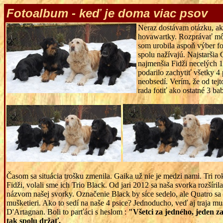
Fotoalbum -
keď je doma viac psov
Neraz dostávam otázku, ako 
hovawartky. Rozprávať môže
som urobila aspoň výber fot
spolu nažívajú. Najstaršia 
najmenšia Fidži necelých 1
podarilo zachytiť všetky 4 
neobsedí. Verím, že od tejt
rada fotiť ako ostatné 3 ba
Časom sa situácia trošku zmenila. Gaika už nie je medzi nami. Tri ro
Fidži, volali sme ich Trio Black. Od jari 2012 sa naša svorka rozšíril
názvom našej svorky. Označenie Black by síce sedelo, ale Quatro sa 
mušketieri. Ako to sedí na naše 4 psice? Jednoducho, veď aj traja muš
D
'Artagnan. Boli to parťáci s heslom :
"
Všetci za jedného, jeden z
tak spolu držať.