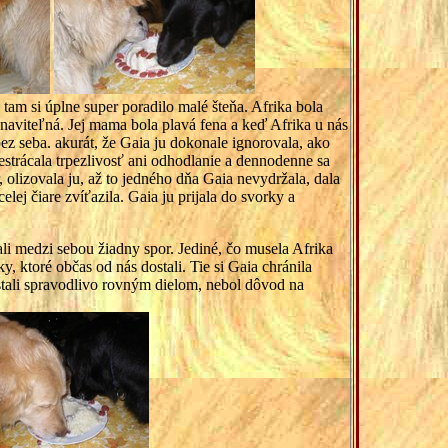
tam si úplne super poradilo malé šteňa. Afrika bola
unaviteľná. Jej mama bola plavá fena a keď Afrika u nás
ez seba. akurát, že Gaia ju dokonale ignorovala, ako
estrácala trpezlivosť ani odhodlanie a dennodenne sa
, olizovala ju, až to jedného dňa Gaia nevydržala, dala
lej čiare zvíťazila. Gaia ju prijala do svorky a
li medzi sebou žiadny spor. Jediné, čo musela Afrika
, ktoré občas od nás dostali. Tie si Gaia chránila
tali spravodlivo rovným dielom, nebol dôvod na