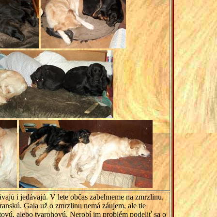
ávajú i jedávajú. V lete občas zabehneme na zmrzlinu.
ranskú. Gaia už o zmrzlinu nemá záujem, ale tie
rtovú, alebo tvarohovú. Nerobí im problém podeliť sa o