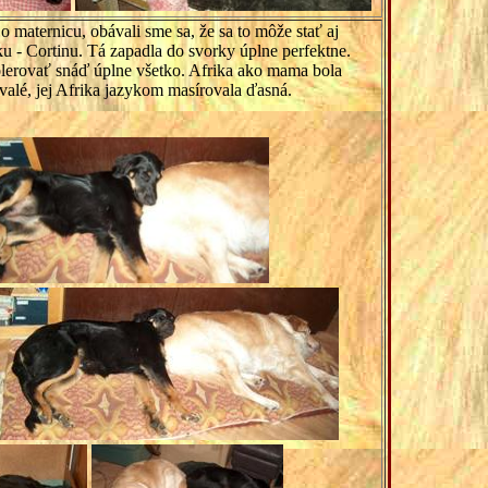
maternicu, obávali sme sa, že sa to môže stať aj
ku - Cortinu. Tá zapadla do svorky úplne perfektne.
tolerovať snáď úplne všetko. Afrika ako mama bola
rvalé, jej Afrika jazykom masírovala ďasná.