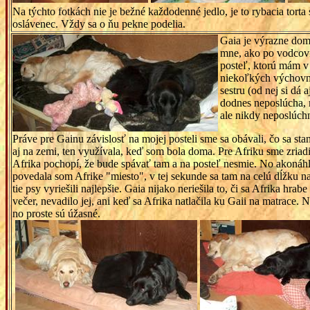
Na týchto fotkách nie je bežné každodenné jedlo, je to rybacia tor
oslávenec. Vždy sa o ňu pekne podelia.
Gaia je výrazne dom
mne, ako po vodcov
posteľ, ktorú mám v 
niekoľkých výchovný
sestru (od nej si dá 
dodnes neposlúcha, n
ale nikdy neposlúch
Práve pre Gainu závislosť na mojej posteli sme sa obávali, čo sa stan
aj na zemi, ten využívala, keď som bola doma. Pre Afriku sme zriadili
Afrika pochopí, že bude spávať tam a na posteľ nesmie. No akonáhl
povedala som Afrike "miesto", v tej sekunde sa tam na celú dĺžku na
tie psy vyriešili najlepšie. Gaia nijako neriešila to, či sa Afrika hra
večer, nevadilo jej, ani keď sa Afrika natlačila ku Gaii na matrace.
no proste sú úžasné.