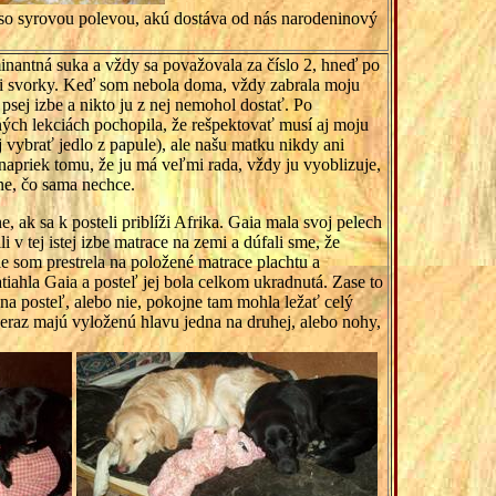
ta so syrovou polevou, akú dostáva od nás narodeninový
inantná suka a vždy sa považovala za číslo 2, hneď po
i svorky. Keď som nebola doma, vždy zabrala moju
psej izbe a nikto ju z nej nemohol dostať. Po
ch lekciách pochopila, že rešpektovať musí aj moju
aj vybrať jedlo z papule), ale našu matku nikdy ani
apriek tomu, že ju má veľmi rada, vždy ju vyoblizuje,
ne, čo sama nechce.
e, ak sa k posteli priblíži Afrika. Gaia mala svoj pelech
 v tej istej izbe matrace na zemi a dúfali sme, že
e som prestrela na položené matrace plachtu a
tiahla Gaia a posteľ jej bola celkom ukradnutá. Zase to
be na posteľ, alebo nie, pokojne tam mohla ležať celý
 Neraz majú vyloženú hlavu jedna na druhej, alebo nohy,