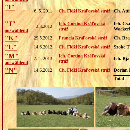
"I"
6. 5. 2011
Ch. Fidži Kráľovská stráž
Ch. Atti
"J"
Ich. Cortina Kráľovská
Ich. Cs
3.3.2012
stráž
Wacker
auswählend
"K"
29.5.2012
Francia Kráľovská stráž
Ch. Bra
"L"
14.6.2012
Ch. Fidži Kráľovská stráž
Szoke T
"M"
Ich. Cortina Kráľovská
7. 5. 2013
Ich. Bj
stráž
auswählend
"N"
14.6.2012
Ch. Fidži Kráľovská stráž
Dorian 
Total