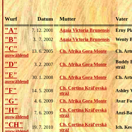
Wurf
Datum
Mutter
Vater
"A"
7. 12. 2001
Agaia Victoria Brunensis
Erny Pl
"B"
3. 7. 2002
Agaia Victoria Brunensis
Wenty B
"C"
13. 6. 2005
Ch. Afrika Gora Monte
Ch. Art
auswählend
Buddy B
"D"
3. 2. 2007
Ch. Afrika Gora Monte
stráž
"E"
30. 1. 2008
Ch. Afrika Gora Monte
Ch. Art
auswählend
Ch. Cortina Kráľovská
"F"
14. 5. 2008
Ashley 
stráž
"G"
4. 6. 2009
Ch. Afrika Gora Monte
Avar Fo
"H"
Ch. Cortina Kráľovská
7. 6. 2009
Anzi-Ba
stráž
auswählend
"CH"
Ch. Cortina Kráľovská
19. 7. 2010
Ich. Kes
stráž
auswählend