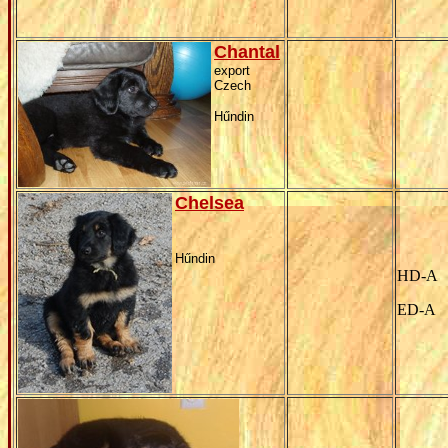
Chantal
export
Czech
Hűndin
Chelsea
Hűndin
HD-A
ED-A