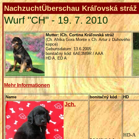
NachzuchtÜberschau Kráľovská stráž 
Wurf "CH" - 19. 7. 2010
Mutter
: ICh. Cortina Kráľovská stráž
(Ch. Afrika Gora Monte x Ch. Artur z Duhového
kopce)
Geburtsdatum: 13.6.2005
bonitačný kód: 6AE3M9R / AAA
HD A, ED A
Mehr Informationen
Name
bonitačný kód
HD
Jch.
HD-A