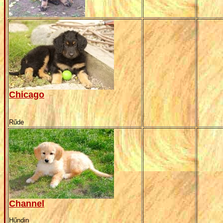
Chicago
Rűde
Channel
Hűndin