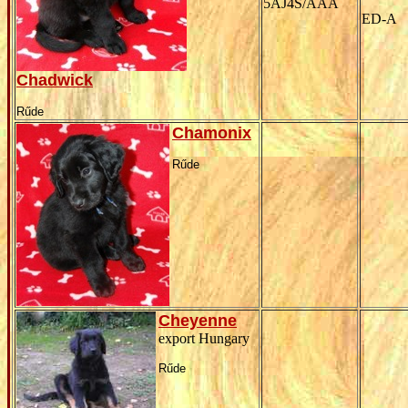
5AJ4S/AAA
ED-A
Chadwick
Rűde
C
hamonix
Rűde
Cheyenne
export Hungary
Rűde