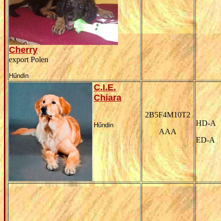
Cherry
export Polen
Hűndin
C.I.E.
Chiara
2B5F4M10T2
HD-A
Hűndin
AAA
ED-A