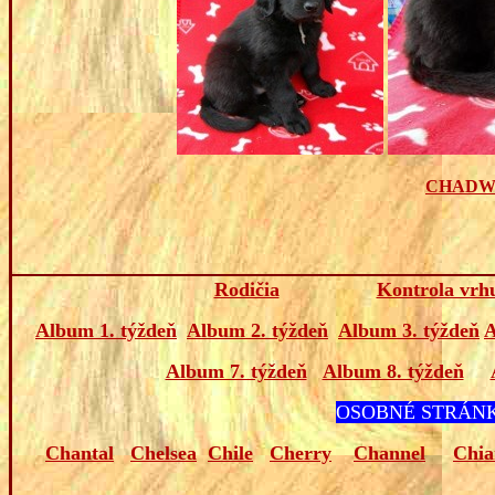
CHADW
Rodičia
Kontrola vrh
Album 1. týždeň
Album 2. týždeň
Album 3. týždeň
A
Album 7. týždeň
Album 8. týždeň
OSOBNÉ STRÁNK
Chantal
Chelsea
Chile
Cherry
Channel
Chia