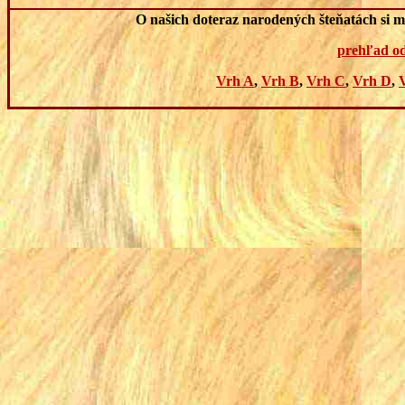
O našich doteraz narodených šteňatách si mô
prehľad o
Vrh A
,
Vrh B
,
Vrh C
,
Vrh D
,