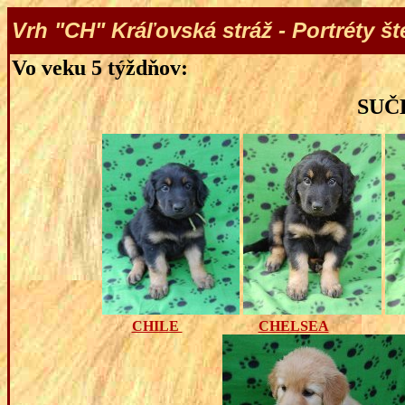
Vrh "CH" Kráľovská stráž - Portréty št
Vo veku 5 týždňov:
SUČ
CHILE
CHELSEA