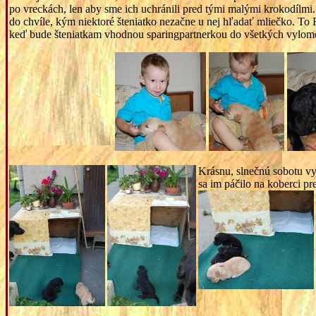
po vreckách, len aby sme ich uchránili pred tými malými krokodílmi. 
do chvíle, kým niektoré šteniatko nezačne u nej hľadať mliečko. To Fi
keď bude šteniatkam vhodnou sparingpartnerkou do všetkých vylom
Krásnu, slnečnú sobotu vyu
sa im páčilo na koberci 