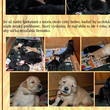
Iní sú riadni špekulanti a snoria okolo celej bedne, kadiaľ by sa dok
nájde nejaký prešibanec, ktorý vyskúma, že najľahšie to ide v rohu, kd
aby sučka nezaľahla šteniatko.