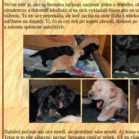
Veľmi milé je, ako sa šteniatka začínajú zaujímať jeden o druhého, ob
súrodencov a dokonalí labužníci si na nich vykladajú hlavu ako na v
váženiu. To im síce neprekáža, ale keď zacítia na stole fľašu s mlieko
odčítame na displeji. Tí, čo sa cez deň pri kojení ulievali, dostanú 
a zalomia spánkom statočných.
Daždivé počasie nás síce neteší, ale problémy nám nerobí. Aj doma 
Teraz je to ešte zábavné, nechať šteniatku cmúľať prštek. Už im však