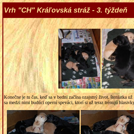
Vrh "CH" Kráľovská stráž - 3. týždeň
Konečne je tu čas, keď sa v bedni začína ozajstný život. šteniatka už
sa medzi nimi budúci operní speváci, ktorí si už teraz trénujú hlasivk