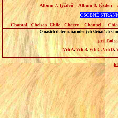
Album 7. týždeň
Album 8. týždeň
OSOBNÉ STRÁNK
Chantal
Chelsea
Chile
Cherry
Channel
Chia
O našich doteraz narodených šteňatách si mô
prehľad o
Vrh A
,
Vrh B
,
Vrh C
,
Vrh D
,
h