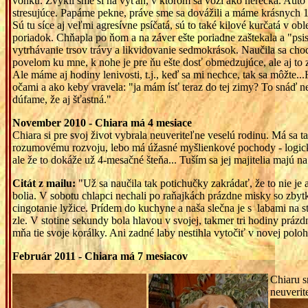
vonku. Zvykli sme si na výťah, v ktorom sa vozí ako herečka. Auto
stresujúce. Papáme pekne, práve sme sa dovážili a máme krásnych 1
Sú tu síce aj veľmi agresívne psíčatá, sú to také kilové kurčatá v 
poriadok. Chňapla po ňom a na záver ešte poriadne zaštekala a "psi
vytrhávanie trsov trávy a likvidovanie sedmokrások. Naučila sa cho
povelom ku mne, k nohe je pre ňu ešte dosť obmedzujúce, ale aj to 
Ale máme aj hodiny lenivosti, t.j., keď sa mi nechce, tak sa môžte..
očami a ako keby vravela: "ja mám ísť teraz do tej zimy? To snáď ne
dúfame, že aj šťastná."
November 2010 - Chiara má 4 mesiace
Chiara si pre svoj život vybrala neuveriteľne veselú rodinu. Má sa t
rozumovému rozvoju, lebo má úžasné myšlienkové pochody - logické
ale že to dokáže už 4-mesačné šteňa... Tuším sa jej majitelia majú na
Citát z mailu:
"Už sa naučila tak potichučky zakrádať, že to nie je
bolia. V sobotu chlapci nechali po raňajkách prázdne misky so zbytk
cingotanie lyžice. Prídem do kuchyne a naša slečna je s labami na 
zle. V stotine sekundy bola hlavou v svojej, takmer tri hodiny prázdn
mňa tie svoje korálky. Ani zadné laby nestihla vytočiť v novej polo
Február 2011 - Chiara má 7 mesiacov
Chiaru s
neuverit