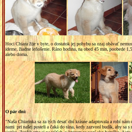
Hoci Chiara žije v byte, o dostatok jej pohybu sa ozaj obávať nemu
ideme, žiadne leňošenie. Ráno hodina, na obed 45 min, poobede 1,5-
alebo doma.
O pár dní:
"Naša Chiarinka sa za tých desať dní krásne adaptovala a robí nám o
nami pri našej posteli a čaká do rána, kedy zazvoní budík, aby sa 