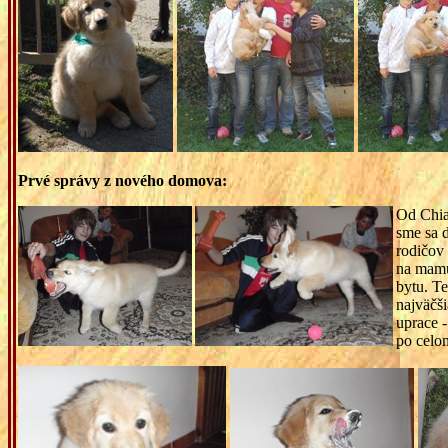
Prvé správy z nového domova:
Od Chiar
sme sa 
rodičov 
na mamu
bytu. Te
najväčš
uprace -
po celo