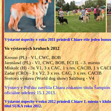
Výstavné úspechy v roku 2011 priniesli Chiare ešte jeden bonus
Vo výstavných kruhoch 2012
Krosno (PL) - V1, CWC, BOB
Jaroslawl (PL) - V1, CWC, BOB, FCI II. - 3. miesto
Miskolc (H) - 3x V1, 3 x CAC, 1 x res. CACIB, 1 x CAC
Zadar (CRO) - 3 x V2, 3 x res. CAC, 3 x res. CACIB
Svetová výstava (World dog show) Salzburg - V4
Výstavy v Poľsku zavŕšila Chiara získaním titulu Šampión 
oficiálne udelený 15.1.2013.
Výstavné úspechy v roku 2012 priniesli Chiare 1. miesto v klub
titul SUKA roka 2012.