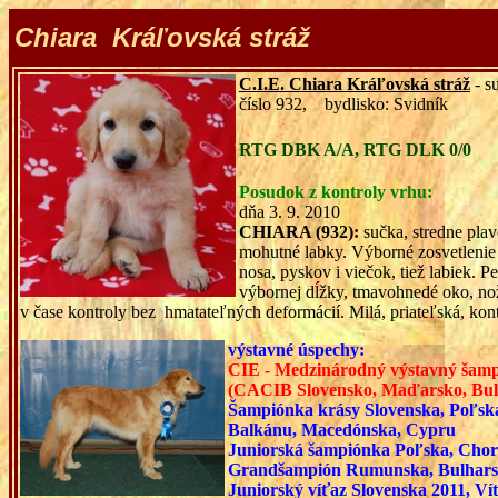
Chiara Kráľovská stráž
C.I.E. Chiara Kráľovská stráž
- s
číslo 932, bydlisko: Svidník
RTG DBK A/A, RTG DL
Posudok z kontroly vrhu:
dňa 3. 9. 2010
CHIARA (932):
sučka, stredne plav
mohutné labky. Výborné zosvetlenie
nosa, pyskov i viečok, tiež labiek. 
výbornej dĺžky, tmavohnedé oko, no
v čase kontroly bez hmatateľných deformácií. Milá, priateľská, ko
v
ýstavné úspechy:
CIE - Medzinárodný výstavný šam
(CACIB Slovensko, Maďarsko, Bul
Šampiónka krásy Slovenska, Poľsk
Balkánu, Macedónska, Cypru
Juniorská šampiónka Poľska, Chor
Grandšampión Rumunska, Bulhar
Juniorský víťaz Slovenska 2011, V