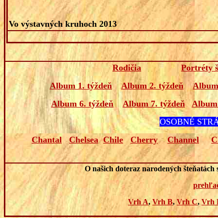
Vo výstavných kruhoch 2013
Rodičia
Portréty 
Album 1. týždeň
Album 2. týždeň
Album 
Album 6. týždeň
Album 7. týždeň
Album 
OSOBNÉ STR
Chantal
Chelsea
Chile
Cherry
Channel
C
O našich doteraz narodených šteňatách s
prehľa
Vrh A
,
Vrh B
,
Vrh C
,
Vrh