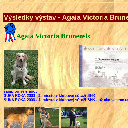
Výsledky výstav - Agaia Victoria Brun
Agaia Victoria Brunensis
šampión veteránov
SUKA ROKA 2003 -
3. mies
to v klubovej súťaži SHK
SUKA ROKA 2006 -
4. mies
to v klubovej súťaži SHK - už ako veteránk