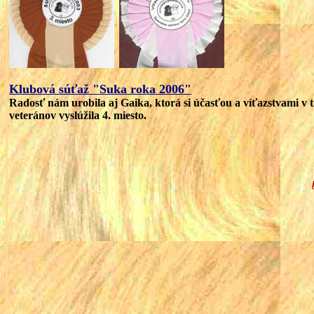
Klubová súťaž "Suka roka 2006"
Radosť nám urobila aj Gaika, ktorá si účasťou a víťazstvami v t
veteránov vyslúžila 4. miesto.