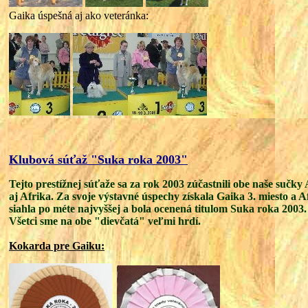
Gaika úspešná aj ako veteránka:
Klubová súťaž "Suka roka 2003"
Tejto prestížnej súťaže sa za rok 2003 zúčastnili obe naše sučky
aj Afrika. Za svoje výstavné úspechy získala Gaika 3. miesto a A
siahla po méte najvyššej a bola ocenená titulom Suka roka 2003.
Všetci sme na obe "dievčatá" veľmi hrdí.
Kokarda pre Gaiku: