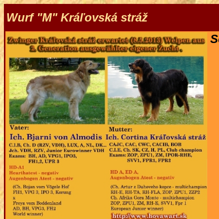
Wurf "M" Kráľovská stráž
S