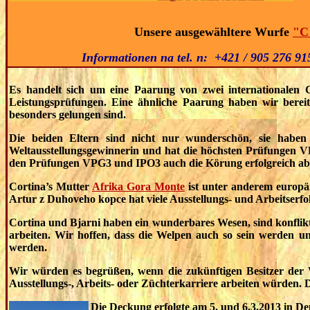
Unsere ausgewähltere Wurfe
"C
Informationen na tel. n:
+421 / 905 276 91
Es handelt sich um eine Paarung von zwei internationalen 
Leistungsprüfungen. Eine ähnliche Paarung haben wir bereit
besonders gelungen sind.
Die beiden Eltern sind nicht nur wunderschön, sie haben 
Weltausstellungsgewinnerin und hat die höchsten Prüfungen 
den Prüfungen VPG3 und IPO3 auch die Körung erfolgreich abg
Cortina’s Mutter
Afrika Gora Monte
ist unter anderem europä
Artur z Duhoveho kopce hat viele Ausstellungs- und Arbeitserfo
Cortina und Bjarni haben ein wunderbares Wesen, sind konflik
arbeiten. Wir hoffen, dass die Welpen auch so sein werden un
werden.
Wir würden es begrüßen, wenn die zukünftigen Besitzer der 
Ausstellungs-, Arbeits- oder Züchterkarriere arbeiten würden. D
Die Deckung erfolgte am 5. und 6.3.2013 in D