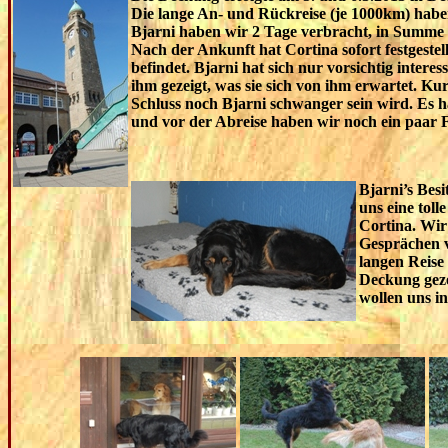
Die lange An- und Rückreise (je 1000km) haben 
Bjarni haben wir 2 Tage verbracht, in Summe 
Nach der Ankunft hat Cortina sofort festgestell
befindet. Bjarni hat sich nur vorsichtig interes
ihm gezeigt, was sie sich von ihm erwartet. K
Schluss noch Bjarni schwanger sein wird. Es h
und vor der Abreise haben wir noch ein paar 
Bjarni’s Besi
uns eine toll
Cortina. Wir
Gesprächen ve
langen Reise
Deckung gezei
wollen uns i