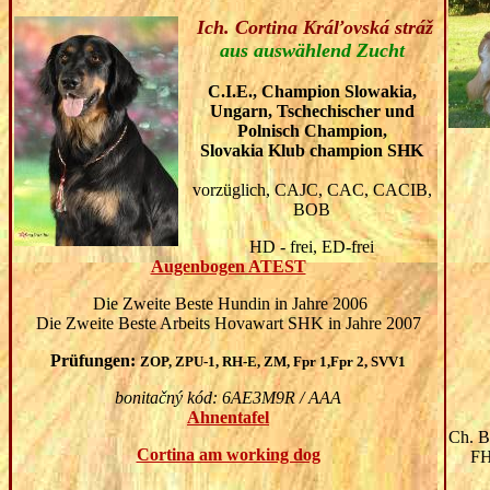
Ich. Cortina Kráľovská stráž
aus auswählend Zucht
C.I.E., Champion Slowakia,
Ungarn, Tschechischer und
Polnisch Champion,
Slovakia Klub champion SHK
vorz
ü
glich, CAJC, CAC, CACIB,
BOB
HD - frei, ED-frei
Augenbogen ATEST
Die Zweite Beste Hundin in Jahre 2006
Die Zweite Beste Arbeits Hovawart SHK in Jahre 2007
Prüfungen
:
ZOP, ZPU-1, RH-E, ZM, Fpr 1,Fpr 2, SVV1
HD-A
bonitačný kód: 6AE3M9R / AAA
Ahnentafel
Ch. 
Cortina am working dog
FH1,