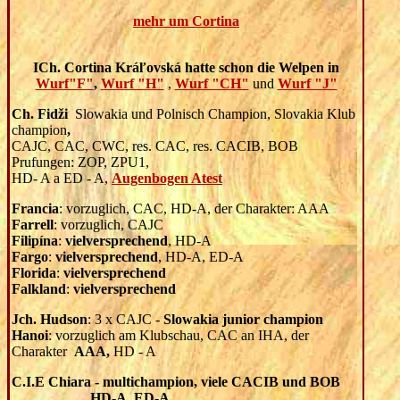
mehr um Cortina
ICh. Cortina Kráľovská hatte schon die Welpen in
Wurf"F"
,
Wurf "H"
,
Wurf "CH"
und
Wurf "J"
Ch. Fidži
Slowakia und Polnisch Champion, Slovakia Klub
champion
,
CAJC, CAC, CWC, res. CAC, res. CACIB, BOB
Prufungen: ZOP, ZPU1,
HD- A a ED - A,
Augenbogen Atest
Francia
: vorzuglich, CAC, HD-A, der Charakter: AAA
Farrell
: vorzuglich, CAJC
Filipína
:
vielversprechend
, HD-A
Fargo
:
vielversprechend
, HD-A, ED-A
Florida
:
vielversprechend
Falkland
:
vielversprechend
Jch. Hudson
: 3 x CAJC -
Slowakia junior champion
Hanoi
: vorzuglich am Klubschau, CAC an IHA, der
Charakter
AAA,
HD - A
C.I.E Chiara - multichampion, viele CACIB und BOB
HD-A, ED-A