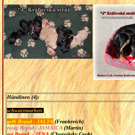
H
ündinen
(4):
schwarzmarken
gelb Brand - JALTA
(Frankreich)
rosig
Brand - JAMAICA
(Martin)
rot
Bran
d - JENA
(Chorvátsky Grob)