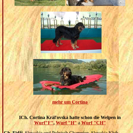
mehr um Cortina
ICh. Cortina Kráľovská hatte schon die Welpen in
Wurf"F"
,
Wurf "H"
a
Wurf "CH"
Ch. Fidži
Slowakia und Polnisch Champion, Slovakia Klub