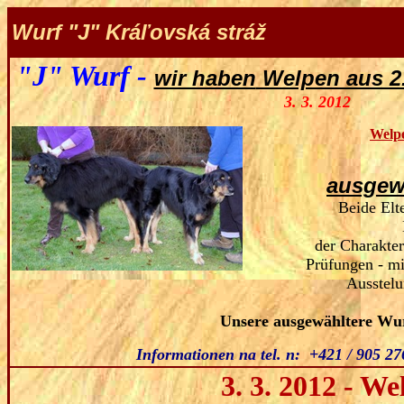
Wurf
"J" Kráľovská stráž
"J" Wurf -
wir haben
Welpen aus 2.
3. 3. 2012
Welpe
ausgew
Beide Elt
der Charakte
P
rüfungen - mi
Ausstelungen - vo
Unsere
ausgewähltere Wu
Informationen na tel. n:
+421 / 905 27
3
. 3. 2012 - W