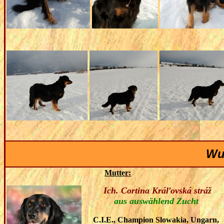
Wu
Mutter:
Ich. Cortina Kráľovská stráž
aus auswählend Zucht
C.I.E., Champion Slowakia, Ungarn,