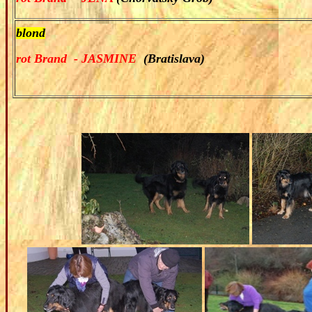
blond
rot
Bra
nd - JASMINE
(Bratislava)