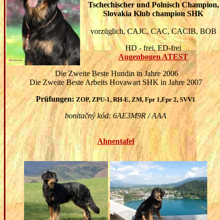
Tschechischer und Polnisch Champion,
Slovakia Klub champion SHK
vorz
ü
glich, CAJC, CAC, CACIB, BOB
HD - frei, ED-frei
Augenbogen ATEST
Die Zweite Beste Hundin in Jahre 2006
Die Zweite Beste Arbeits Hovawart SHK in Jahre 2007
Prüfungen
:
ZOP, ZPU-1, RH-E, ZM, Fpr 1,Fpr 2, SVV1
bonitačný kód: 6AE3M9R / AAA
Ahnentafel