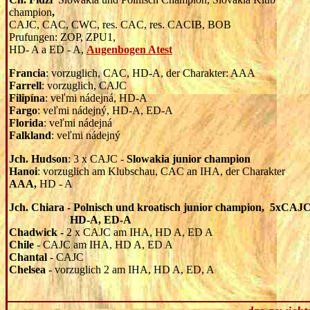
champion
,
CAJC, CAC, CWC, res. CAC, res. CACIB, BOB
Prufungen: ZOP, ZPU1,
HD- A a ED - A,
Augenbogen Atest
Francia
: vorzuglich, CAC, HD-A, der Charakter: AAA
Farrell
: vorzuglich, CAJC
Filipína
: veľmi nádejná, HD-A
Fargo
: veľmi nádejný, HD-A, ED-A
Florida
: veľmi nádejná
Falkland
: veľmi nádejný
Jch. Hudson
: 3 x CAJC -
Slowakia junior champion
Hanoi
: vorzuglich am Klubschau, CAC an IHA, der Charakter
AAA,
HD - A
Jch. Chiara - Polnisch
und kroatisch junior champion, 5xCAJ
HD-A, ED-A
Chadwick -
2 x CAJC am IHA, HD A, ED A
Chile
- CAJC am IHA, HD A, ED A
Chantal
- CAJC
Chelsea
- vorzuglich 2 am IHA, HD A, ED, A