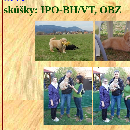
skúšky: IPO-BH/VT, OBZ