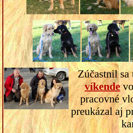
.
Zúčastnil sa
víkende
vo
pracovné vl
preukázal aj p
ka