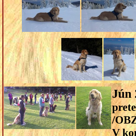
Jún 
pret
/OBZ
V ko