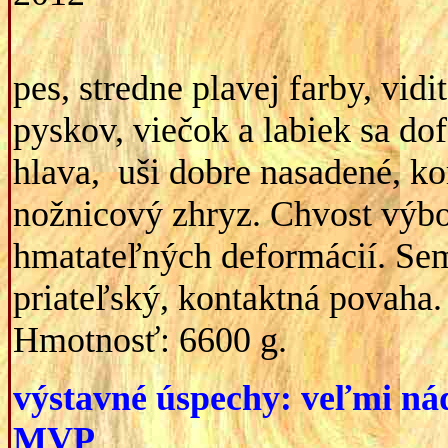
pes, stredne plavej farby, vid
pyskov, viečok a labiek sa do
hlava, uši dobre nasadené, k
nožnicový zhryz. Chvost výbo
hmatateľných deformácií. Sem
priateľský, kontaktná povaha.
Hmotnosť: 6600 g.
výstavné úspechy: veľmi ná
MVP