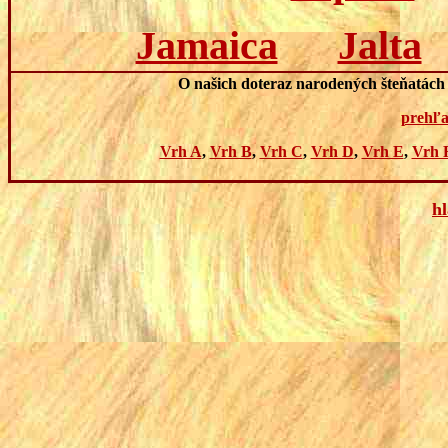
Jamaica
Jalta
O našich doteraz narodených šteňatách s
prehľa
Vrh A
,
Vrh B
,
Vrh C
,
Vrh D
,
Vrh E
,
Vrh 
h