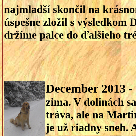
najmladší skončil na krásn
úspešne zložil s výsledkom
držíme palce do ďalšieho tr
December 2013 -
zima. V dolinách sa
tráva, ale na Mart
je už riadny sneh. 