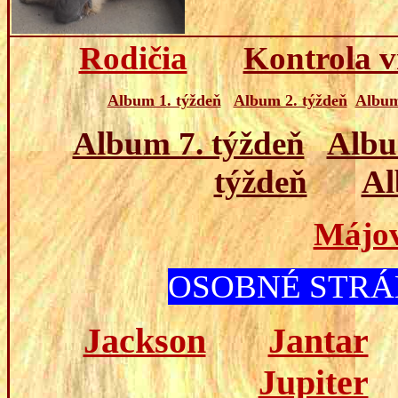
Rodičia
Kontrola 
Album 1. týždeň
Album 2. týždeň
Album
Album 7. týždeň
Albu
týždeň
Al
Májov
OSOBNÉ STRÁ
Jackson
Jantar
Jupiter