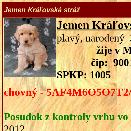
Jemen
Kráľovská stráž
Jemen Kráľovs
plavý, narodený 
žije 
čip: 900
SPKP: 1005
chovný - 5AF4M6O5O7T2
Posudok z kontroly vrhu vo
2012