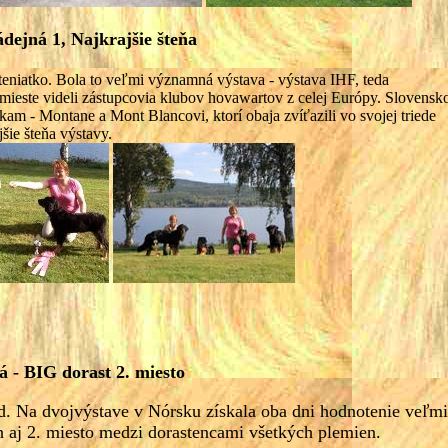
dejná 1, Najkrajšie šteňa
eniatko. Bola to veľmi významná výstava - výstava IHF, teda
mieste videli zástupcovia klubov hovawartov z celej Európy. Slovensk
am - Montane a Mont Blancovi, ktorí obaja zvíťazili vo svojej triede
jšie šteňa výstavy.
 - BIG dorast 2. miesto
. Na dvojvýstave v Nórsku získala oba dni hodnotenie veľmi
h aj 2. miesto medzi dorastencami všetkých plemien.