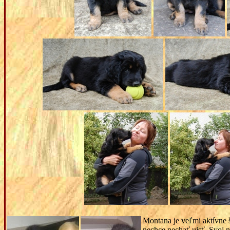
Montana je veľmi aktívne š
nechce nechať ujsť. Svoj