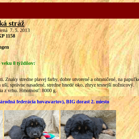
ká stráž
dená 7. 5. 2013
KP 1158
angen
 veku 8 týždňov:
i. Znaky stredne plavej farby, dobre utvorené a ohraničené, na papuľk
 uší, správne nasadené, stredne hnedé oko, zhryz tesnejší nožnicový.
šia z vrhu. Hmotnosť: 8000 g.
národná federácia hovawartov), BIG dorast 2. miesto