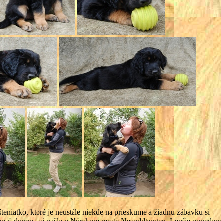
teniatko, ktoré je neustále niekde na prieskume a žiadnu zábavku si
 nový domov si našla v Nórskom meste Nesoddtangen. Lepšie povedané