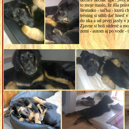
to moje maslo, že išla práv
šteniatko - sučku - ktorú 
tréning si stihli dať hneď
do oka a od prvej jazdy v 
Zjavne si boli súdené a m
zemi - autom aj po vode - 