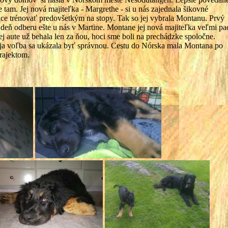
e tam. Jej nová majiteľka - Margrethe - si u nás zajednala šikovné
chce trénovať predovšetkým na stopy. Tak so jej vybrala Montanu. Prvý
 v deň odberu ešte u nás v Martine. Montane jej nová majiteľka veľmi pa
jej aute už behala len za ňou, hoci sme boli na prechádzke spoločne.
oja voľba sa ukázala byť správnou. Cestu do Nórska mala Montana po
trajektom.