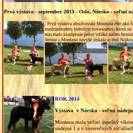
Prvá výstava - september 2013 - Oslo, Nórsko - veľmi ná
Prvú výstavu absolvovala Montana ešte ako št
medzinárodnej federácie hovawartov, ktorú na 
tam malo zastúpenie práve vďaka našim šteniatk
šteniat a Montana navyše získala aj titul Najkra
ROK 2014
Výstava v Nórsku - veľmi nádejná
Montana mala veľmi úspešný víkend
nádejná 1 a v záverečných súťažiac