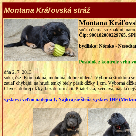
Montana
Kráľovská stráž
Montana
Kráľovs
sučka čierna so znakmi, naro
Čip: 900182000229765, SP
bydlisko: Nórsko - Nesodt
Posudok z kontroly vrhu vo
dňa 2. 7. 201
3
suka, čsz. Kompaktná, mohutná, dobre uhlená. Výborná štruktúra srst
zatiaľ chýbajú, na hrudi tenký biely pásik dĺžky 1 cm. Výborná dĺžka
Chvost dobrej dĺžky, bez deformácii. Priateľská, zvedavá, najakčnej
výstavy: veľmi nádejná 1, Najkrajšie šteňa výstavy IHF (Medzi