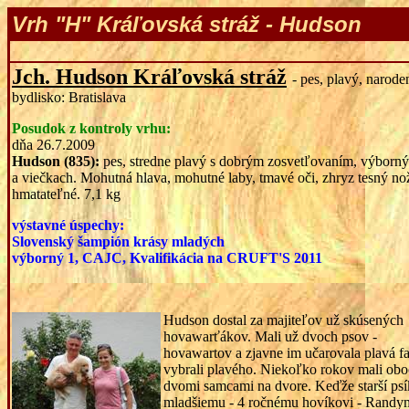
Vrh "H" Kráľovská stráž - Hudson
Jch.
Hudson
Kráľovská stráž
- pes, plavý, narode
bydlisko: Bratislava
Posudok z kontroly vrhu:
dňa 26.7.2009
Hudson (835):
pes, stredne plavý s dobrým zosvetľovaním, výborný
a viečkach. Mohutná hlava, mohutné laby, tmavé oči, zhryz tesný n
hmatateľné. 7,1 kg
výstavné úspechy:
Slovenský šampión krásy mladých
výborný 1, CAJC,
Kvalifikácia na CRUFT'S 2011
Hudson dostal za majiteľov už skúsených
hovawarťákov. Mali už dvoch psov -
hovawartov a zjavne im učarovala plavá far
vybrali plavého. Niekoľko rokov mali oboch
dvomi samcami na dvore. Keďže starší psí
mladšiemu - 4 ročnému hovíkovi - Randy