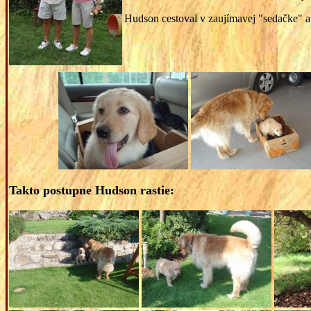
Hudson cestoval v zaujímavej "sedačke" 
Takto postupne Hudson rastie: