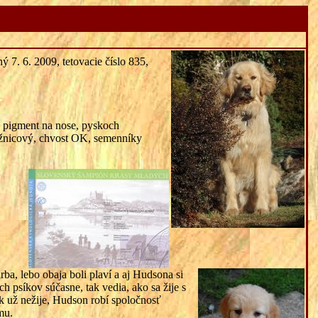
ný 7. 6. 2009, tetovacie číslo 835,
 pigment na nose, pyskoch
ožnicový, chvost OK, semenníky
ba, lebo obaja boli plaví a aj Hudsona si
 psíkov súčasne, tak vedia, ako sa žije s
k už nežije, Hudson robí spoločnosť
mu.