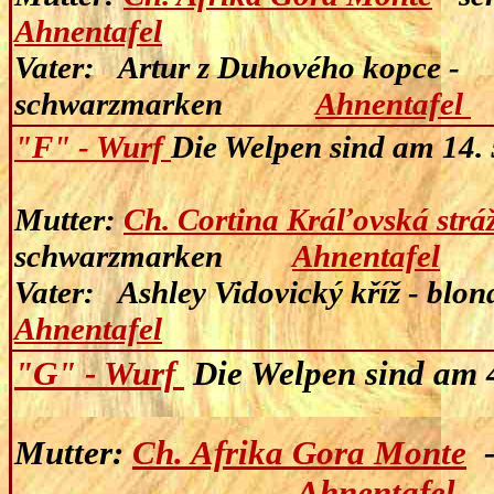
Ahnentafel
Vater:
Artur z Duhového kopce -
schwarzmarken
Ahnentafel
"F" - Wurf
Die Welpen sind am
14.
Mutter:
Ch. Cortina Kráľovská strá
schwarzmarken
Ahnentafel
Vater:
Ashley Vidovický
Ahnentafel
"G" - Wurf
Die Welpen sind am
Mutter:
Ch. Afrika Gora Monte
Ahnentafel