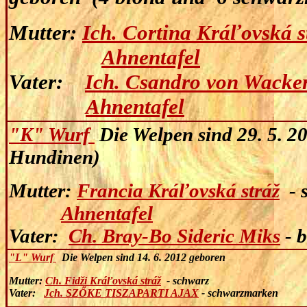
Mutter
:
Ich. Cortina Kráľovská s
Ahnentafel
Vater
:
Ich. Csandro von Wacke
Ahnentafel
"K" Wurf
Die Welpen sind 29. 5. 2
Hundinen)
Mutter
:
Francia Kráľovská stráž
-
Ahnentafel
Vater
:
Ch. Bray-Bo Sideric Miks
-
"L" Wurf
Die Welpen sind 14. 6. 2012 geboren
Mutter
:
Ch. Fidži Kráľovská stráž
- schwar
Vater
:
Jch. SZŐKE TISZAPARTI AJAX
-
schwarzmark