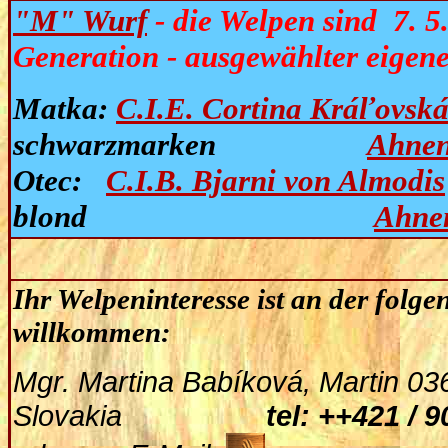
"M" Wurf
- die Welpen sind 7. 5
Generation - ausgewählter eigen
Matka:
C.I.E. Cortina Kráľovská
schwarzmarken
Ahnen
Otec:
C.I.B
. Bjarni von Almodis
blond
Ahnen
Ihr Welpeninteresse ist an der folg
willkommen:
Mgr. Martina Babíková, Martin 03
Slovakia
tel: ++421 / 9