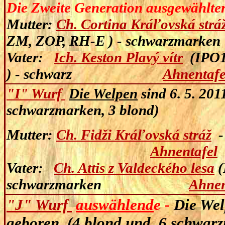
D
ie Zweite Generation ausgewählte
Mutter:
Ch. Cortina Kráľovská strá
ZM, ZOP, RH-E ) -
schwarzmarken
Vater:
Ich. Keston Plavý vítr
(IPO1
) - schwarz
Ahnentafe
"I" Wurf
Die Welpen
sind
6. 5. 201
schwarzmarken, 3 blond)
Mutter
:
Ch. Fidži Kráľovská stráž
Ahnentafel
Vater
:
Ch. Attis z Valdeckého lesa
(
schwarzmarken
Ahnen
"J" Wurf
auswählend
e
-
Die Wel
geboren (4 blond und 6 schwar