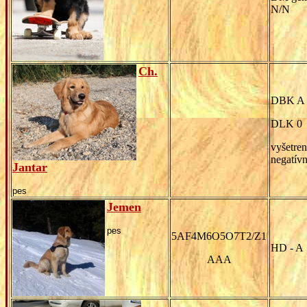
N/N
Ch.
DBK A
DLK 0
vyšetren
negatív
Jantar
pes
Jemen
pes
5AF4M6O5O7T2/Z1
HD - A
AAA