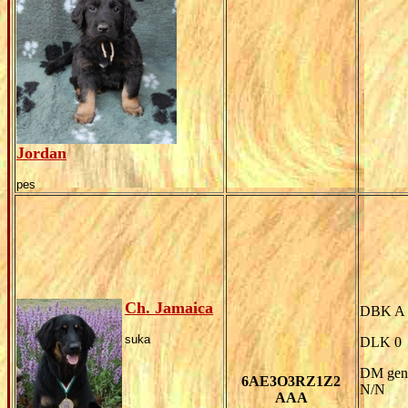
Jordan
pes
Ch. Jamaica
DBK A
suka
DLK 0
DM gen
6AE3O3RZ1Z2
N/N
AAA