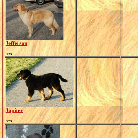
Jefferson
pes
Jupiter
pes