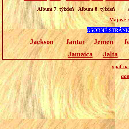
Album 7. týždeň
Album 8. týždeň
Májové 
OSOBNÉ STRÁNK
Jackson
Jantar
Jemen
J
Jamaica
Jalta
späť na
dom