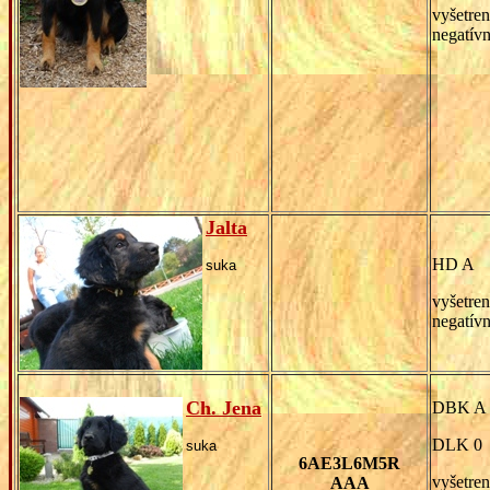
vyšetren
negatív
Jalta
HD A
suka
vyšetren
negatív
Ch. Jena
DBK A
DLK 0
suka
6AE3L6M5R
vyšetren
AAA