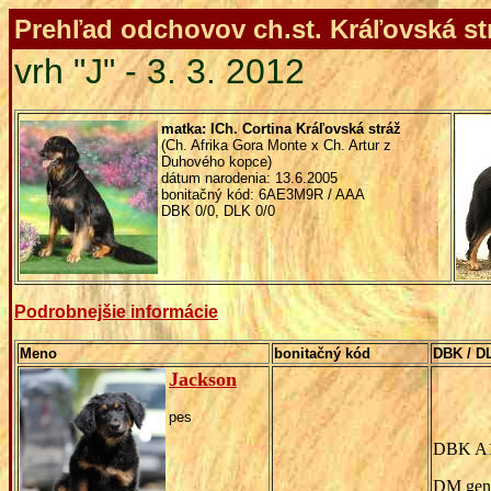
Prehľad odchovov ch.st. Kráľovská str
vrh "J" - 3. 3. 2012
matka: ICh. Cortina Kráľovská stráž
(Ch. Afrika Gora Monte x Ch. Artur z
Duhového kopce)
dátum narodenia: 13.6.2005
bonitačný kód: 6AE3M9R / AAA
DBK 0/0, DLK 0/0
Podrobnejšie informácie
Meno
bonitačný kód
DBK / D
Jackson
pes
DBK A1
DM gen