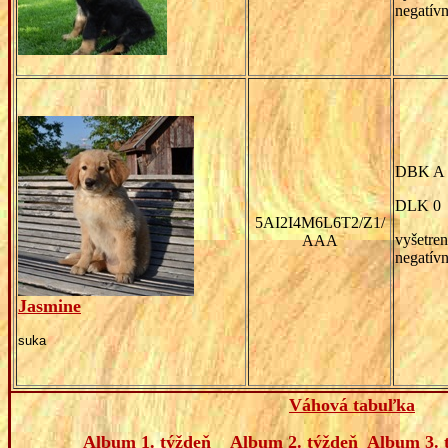
negatív
DBK A
DLK 0
5AI2I4M6L6T2/Z1/
vyšetren
AAA
negatív
Jasmine
suka
Váhová tabuľka
Album 1. týždeň
Album 2. týždeň
Album 3. 