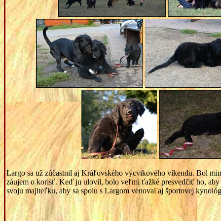
Largo sa už zúčastnil aj Kráľovského výcvikového víkendu. Bol mi
záujem o korisť. Keď ju ulovil, bolo veľmi ťažké presvedčiť ho, aby 
svoju majiteľku, aby sa spolu s Largom venoval aj športovej kynológ