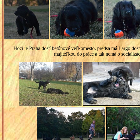
Hoci je Praha dosť betónové veľkomesto, predsa má Largo dost
majiteľkou do práce a tak nemá o socializác