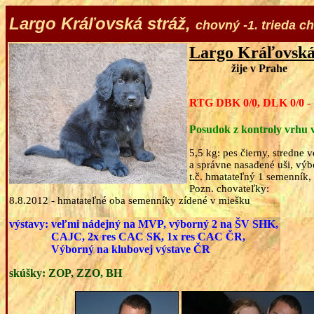
Largo
Kráľovská stráž,
chovný -1. trieda c
Largo Kráľovská
žije v Prahe
RTG DBK 0/0, DLK 0/0 -
Posudok z kontroly vrhu 
5,5 kg: pes čierny, stredne
a správne nasadené uši, výb
t.č. hmatateľný 1 semenník,
Pozn. chovateľky:
8.8.2012 - hmatateľné oba semenníky zídené v miešku
výstavy: veľmi nádejný na MVP, výborný 2 na ŠV SHK,
CAJC, 2x res CAC SK, 1x res CAC ČR,
Výborný na klubovej výstave ČR
skúšky: ZOP, ZZO, BH