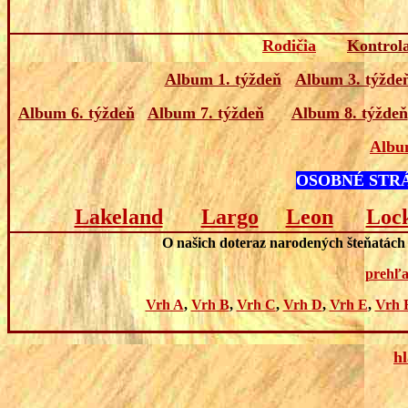
Rodičia
Kontrol
Album 1. týždeň
Album 3. týžde
Album 6. týždeň
Album 7. týždeň
Album 8. týždeň
Albu
OSOBNÉ STR
Lakeland
Largo
Leon
Loc
O našich doteraz narodených šteňatách s
prehľa
Vrh A
,
Vrh B
,
Vrh C
,
Vrh D
,
Vrh E
,
Vrh 
h