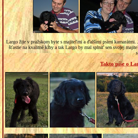
Largo žije v pražskom byte s majiteľmi a ďalšími psími kamarátmi
šťastie na kvalitné kĺby a tak Largo by mal splniť sen svojej ma
s
Takto píše o La